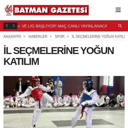
DÜŞTÜ
VE LİG BAŞLIYOR! MAÇ CANLI YAYINLANACAK
S
14
15
SAAT ÖNCE
S
ANASAYFA
HABERLER
SPOR
İL SEÇMELERİNE YOĞUN KATILIM
İL SEÇMELERİNE YOĞUN
KATILIM