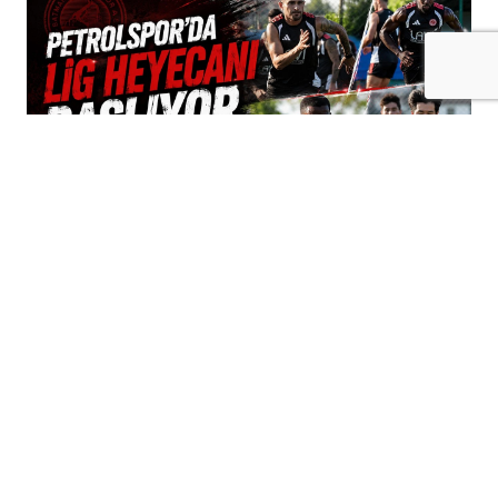
+
-
A
A
09-08-2026 14:37
Batman Petrolspor, sezonun ilk maçında
Pendikspor deplasmanında
Trendyol 1. Lig'de 2026-2027 sezonu
heyecanı başladı. Cuma günü Boluspor ile
Manisa
futbol
Kulübü arasında oynanan
karşılaşmayla başlayan yeni sezonda