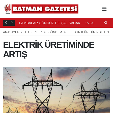
LAMBALAR GÜNDÜZ DE ÇALIŞACAK
P
15 SAAT ÖNCE
P
ANASAYFA
HABERLER
GÜNDEM
ELEKTRİK ÜRETİMİNDE ARTIŞ
ELEKTRİK ÜRETİMİNDE
ARTIŞ