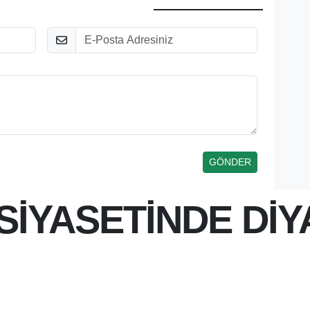
E-Posta
SİYASETİNDE Dİ
 17:20