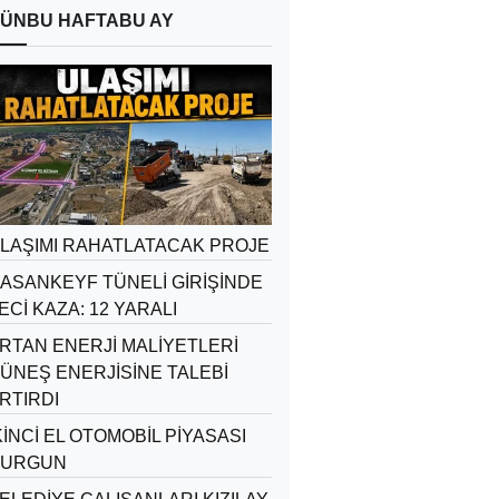
ÜN
BU HAFTA
BU AY
LAŞIMI RAHATLATACAK PROJE
ASANKEYF TÜNELİ GİRİŞİNDE
ECİ KAZA: 12 YARALI
RTAN ENERJİ MALİYETLERİ
ÜNEŞ ENERJİSİNE TALEBİ
RTIRDI
KİNCİ EL OTOMOBİL PİYASASI
URGUN