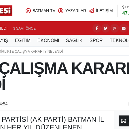
U
BATMAN TV
YAZARLAR
İLETIŞIM
47
ILDI
BATMAN 
3 SAAT ÖNCE
YİŞ
EĞİTİM
EKONOMİ
SAĞLIK
SPOR
TEKNOL
BİRLİKTE ÇALIŞMA KARARI YİNELENDİ
 ÇALIŞMA KARAR
İ
4:54
PARTISI (AK PARTI) BATMAN İL
AN HER YIL DÜZENLENEN