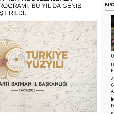
ROGRAMI, BU YIL DA GENIŞ
BUG
TIRILDI.
U
H
F
A
G
A
İ
D