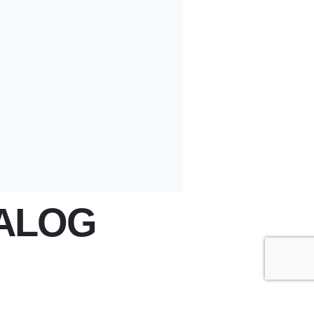
YALOG
+
-
A
A