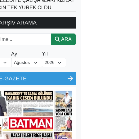
ELEDİYE ÇALIŞANLARI KIZILAY
ÇİN TEK YÜREK OLDU
ARŞİV ARAMA
ARA
Ay
Yıl
E-GAZETE