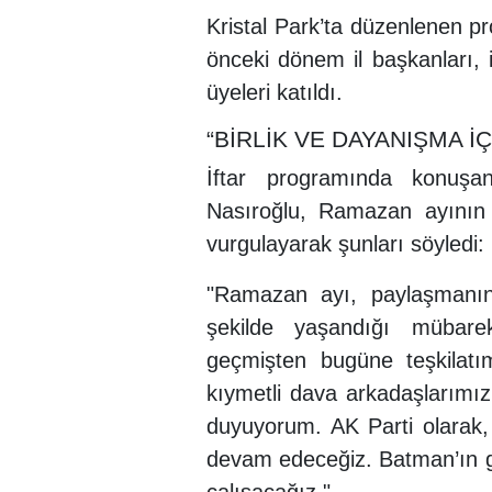
Kristal Park’ta düzenlenen p
önceki dönem il başkanları, il
üyeleri katıldı.
“BİRLİK VE DAYANIŞMA 
İftar programında konu
Nasıroğlu, Ramazan ayının b
vurgulayarak şunları söyledi:
"Ramazan ayı, paylaşmanın
şekilde yaşandığı mübare
geçmişten bugüne teşkilatı
kıymetli dava arkadaşlarımı
duyuyorum. AK Parti olarak, 
devam edeceğiz. Batman’ın gel