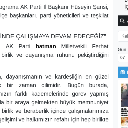
B
rograma AK Parti İl Başkanı Hüseyin Şansi,
İ
çe başkanları, parti yöneticileri ve teşkilat
İÇİNDE ÇALIŞMAYA DEVAM EDECEĞİZ”
şan AK Parti
batman
Milletvekili Ferhat
Gün
irlik ve dayanışma ruhunu pekiştirdiğini
, dayanışmanın ve kardeşliğin en güzel
k bir zaman dilimidir. Bugün burada,
mızın farklı kademelerinde görev yapmış
zla bir araya gelmekten büyük memnuniyet
birlik ve beraberlik içinde çalışmalarımıza
işimi ve halkımızın refahı için hep birlikte