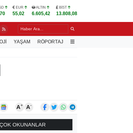
SD
EUR
ALTIN
BİST
,70
55,02
6.605,42
13.808,08
SİYASETİNDE DİYALOG TEMASI
20 SAAT ÖNCE
OJİ
YAŞAM
RÖPORTAJ
I
+
-
A
A
ÇOK OKUNANLAR