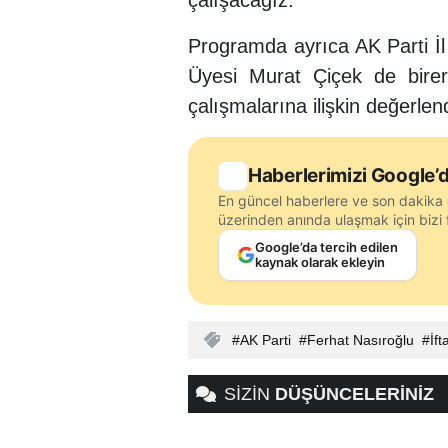
çalışacağız."
Programda ayrıca AK Parti İ
Üyesi Murat Çiçek de birer
çalışmalarına ilişkin değerle
Haberlerimizi Google’d
En güncel haberlere ve son dakika 
üzerinden anında ulaşmak için bizi f
Google’da tercih edilen
kaynak olarak ekleyin
AK Parti
Ferhat Nasıroğlu
İft
SİZİN
DÜŞÜNCELERİNİZ