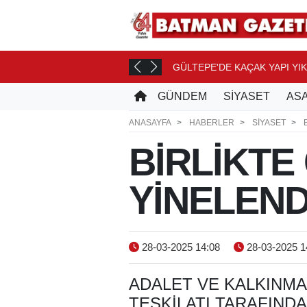
GÜLTEPE'DE KAÇAK YAPI YIK
CE
GÜNDEM
SİYASET
ASA
ANASAYFA
HABERLER
SİYASET
BİRLİKTE
YİNELEND
28-03-2025 14:08
28-03-2025 1
ADALET VE KALKINMA 
TEŞKILATI TARAFIND