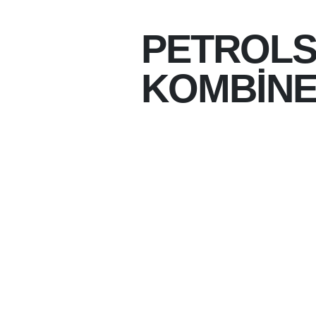
PETROLS
KOMBİNE
05-08-2026 15:24
05-08-2026
YENI SEZON HAZIRL
PETROLSPOR'DA, LIG
SÜRE KALA TARAFT
ÇAĞRISI YAPILDI.