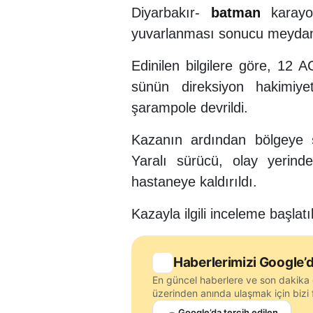
Diyarbakır-
batman
karayol
yuvarlanması sonucu meydana
Edinilen bilgilere göre, 12 
sünün direksiyon hakimiye
şarampole devrildi.
Kazanın ardından bölgeye
Yaralı sürücü, olay yerind
hastaneye kaldırıldı.
Kazayla ilgili inceleme başlatıl
Haberlerimizi Google’d
En güncel haberlere ve son dakika 
üzerinden anında ulaşmak için bizi f
Google’da tercih edilen