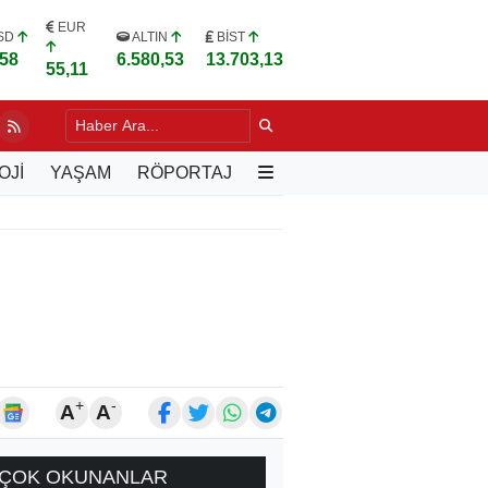
EUR
SD
ALTIN
BİST
,58
6.580,53
13.703,13
55,11
POR'DAN TARAFTARA KOMBİNE VE PASSOLİG ÇAĞRISI
13 SAAT
OJİ
YAŞAM
RÖPORTAJ
+
-
A
A
ÇOK OKUNANLAR