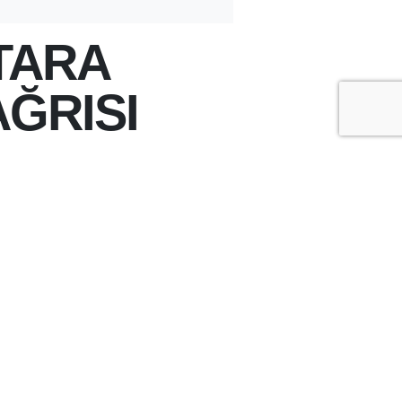
TARA
ĞRISI
+
-
A
A
ÇOK OKUNANLAR
ÜN
BU HAFTA
BU AY