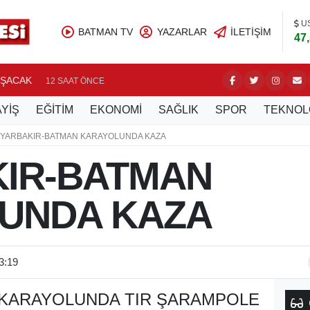
U
BATMAN TV
YAZARLAR
İLETIŞIM
47
IŞACAK
PETROLS
12 SAAT ÖNCE
YİŞ
EĞİTİM
EKONOMİ
SAĞLIK
SPOR
TEKNOL
İYARBAKIR-BATMAN KARAYOLUNDA KAZA
KIR-BATMAN
UNDA KAZA
3:19
 KARAYOLUNDA TIR ŞARAMPOLE