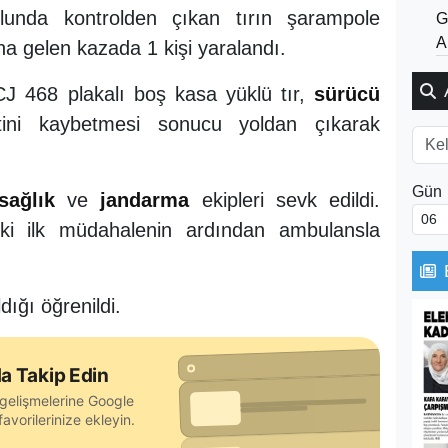
unda kontrolden çıkan tırın şarampole
G
A
 gelen kazada 1 kişi yaralandı.
ACJ 468 plakalı boş kasa yüklü tır,
sürücü
tini kaybetmesi sonucu yoldan çıkarak
Gün
sağlık
ve
jandarma
ekipleri sevk edildi.
eki ilk müdahalenin ardından ambulansla
dığı öğrenildi.
a Takip Edin
gelişmelerine Google
avorilerinize ekleyin.