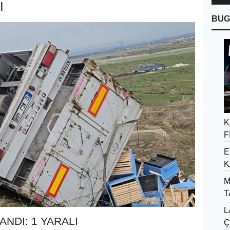
I
BUG
K
F
E
K
M
T
L
NDI: 1 YARALI
Ç