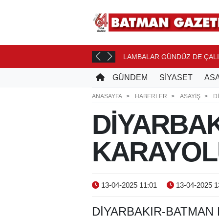
MELERİNE...
LAMBALAR GÜNDÜZ DE ÇAL
12 SAAT ÖNCE
GÜNDEM
SİYASET
ASA
ANASAYFA
HABERLER
ASAYİŞ
D
DİYARBA
KARAYOL
13-04-2025 11:01
13-04-2025 1
DİYARBAKIR-BATMAN