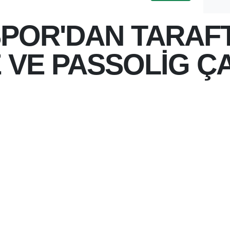
POR'DAN TARAF
 VE PASSOLİG ÇA
 15:25
IKLARINI SÜRDÜREN BATMAN
IN BAŞLAMASINA KISA BIR
ARLARA TRIBÜNLERI DOLDURMA
BUG