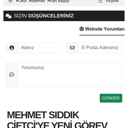
Okul
Batman
Kan Bağışı
YAŞAM
SİZİN
DÜŞÜNCELERİNİZ
Website Yorumları
Adınız
E-Posta
Düşünceleriniz
MEHMET SIDDIK
ÇİFTÇİ'YE YENİ GÖREV