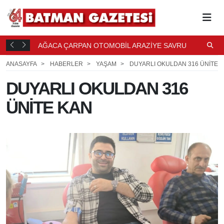
K BAL
AĞACA ÇARPAN OTOMOBİL ARAZİYE SAVRULDU
M
22
DK. ÖNCE
Ö
ANASAYFA
HABERLER
YAŞAM
DUYARLI OKULDAN 316 ÜNİTE 
DUYARLI OKULDAN 316
ÜNİTE KAN