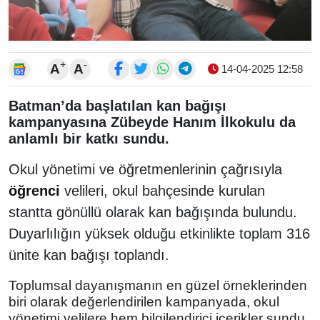
+
-
A
A
14-04-2025 12:58
Batman’da başlatılan kan bağışı
kampanyasına Zübeyde Hanım İlkokulu da
anlamlı bir katkı sundu.
Okul yönetimi ve öğretmenlerinin çağrısıyla
öğrenci
velileri, okul bahçesinde kurulan
stantta gönüllü olarak kan bağışında bulundu.
Duyarlılığın yüksek olduğu etkinlikte toplam 316
ünite kan bağışı toplandı.
Toplumsal dayanışmanın en güzel örneklerinden
biri olarak değerlendirilen kampanyada, okul
yönetimi velilere hem bilgilendirici içerikler sundu