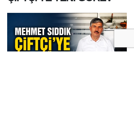
+
-
A
A
07-08-2026 14:42
Cumhurbaşkanlığı kararıyla kurulan ve
merkezi İstanbul'da bulunan Uluslararası
Esnaf Birliği (UEB), Türkiye genelindeki
teşkilatlanma çalışmalarını sürdürürken