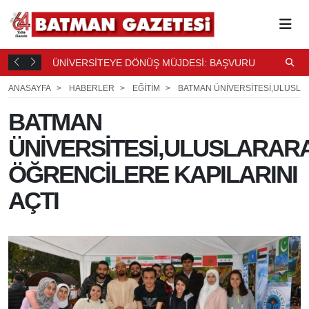
 DEĞİŞTİ
ÜNİVERSİTEYE DÖNÜŞ MÜJDESİ: BAŞVURU İÇİN 4 AY
E
SÜRE
K
1 SAAT ÖNCE
ANASAYFA
HABERLER
EĞİTİM
BATMAN ÜNİVERSİTESİ,ULUSLAR
BATMAN
ÜNİVERSİTESİ,ULUSLARAR
ÖĞRENCİLERE KAPILARINI
AÇTI