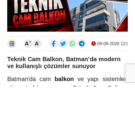
+
-
A
A
09-08-2026 12:06
Teknik Cam Balkon, Batman’da modern
ve kullanışlı çözümler sunuyor
Batman’da cam
balkon
ve yapı sistemleri
alanında
hizmet
veren Teknik Cam Balkon,
farklı ihtiyaçlara yönelik ürün ve
uygulamalarıyla müşterilerine hizmet
sunuyor.
İşletmeciliğini Özcan Aydın’ın yaptığı Teknik