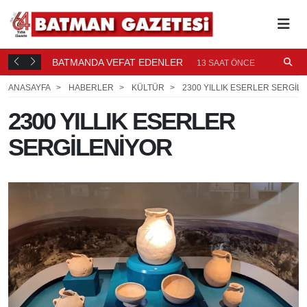
BATMANDA VEFAT EDENLER
Ü
13 SAAT ÖNCE
ANASAYFA
HABERLER
KÜLTÜR
2300 YILLIK ESERLER SERGİL
2300 YILLIK ESERLER
SERGİLENİYOR