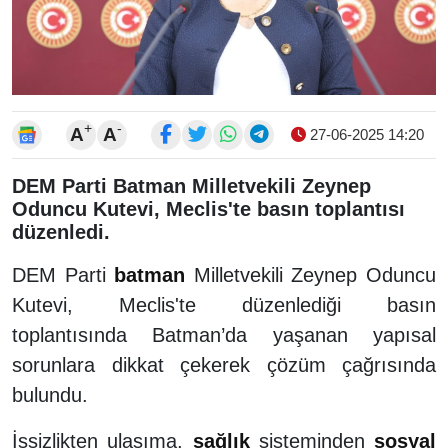
+
-
A
A
27-06-2025 14:20
DEM Parti Batman Milletvekili Zeynep
Oduncu Kutevi, Meclis'te basın toplantısı
düzenledi.
DEM Parti
batman
Milletvekili Zeynep Oduncu
Kutevi, Meclis'te düzenlediği basın
toplantısında Batman’da yaşanan yapısal
sorunlara dikkat çekerek çözüm çağrısında
bulundu.
İşsizlikten ulaşıma,
sağlık
sisteminden
sosyal