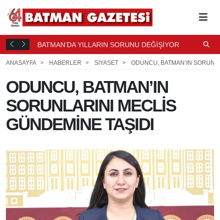
BATMAN’DA YILLARIN SORUNU DEĞİŞİYOR
B
T ÖNCE
8 SAAT
Ş
ÖNCE
ANASAYFA
HABERLER
SİYASET
ODUNCU, BATMAN’IN SORUNLA
ODUNCU, BATMAN’IN
SORUNLARINI MECLİS
GÜNDEMİNE TAŞIDI