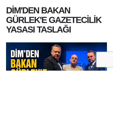
DİM'DEN BAKAN
GÜRLEK'E GAZETECİLİK
YASASI TASLAĞI
+
-
A
A
07-08-2026 15:59