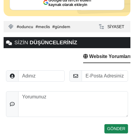
Google’da tercih edilen
kaynak olarak ekleyin
oduncu
meclis
gündem
SİYASET
SİZİN
DÜŞÜNCELERİNİZ
Website Yorumları
Adınız
E-Posta
Düşünceleriniz