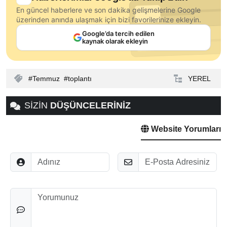
En güncel haberlere ve son dakika gelişmelerine Google
üzerinden anında ulaşmak için bizi favorilerinize ekleyin.
Google’da tercih edilen
kaynak olarak ekleyin
Temmuz
toplantı
YEREL
SİZİN
DÜŞÜNCELERİNİZ
Website Yorumları
Adınız
E-Posta
Düşünceleriniz