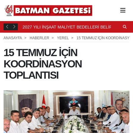
2027 YILI İNŞAAT MALİYET BEDELLERİ BELİRLENDİ
N
6 SAAT
B
7 SAAT ÖNCE
ANASAYFA
HABERLER
YEREL
15 TEMMUZ İÇİN KOORDİNASYO
15 TEMMUZ İÇİN
KOORDİNASYON
TOPLANTISI