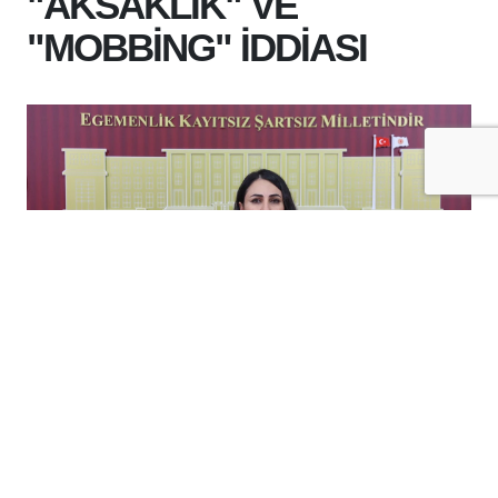
"AKSAKLIK" VE
"MOBBİNG" İDDİASI
+
-
A
A
04-08-2026 11:25
Milletvekili Oduncu, Batman'daki sağlık
hizmetlerini Meclis gündemine taşıdı