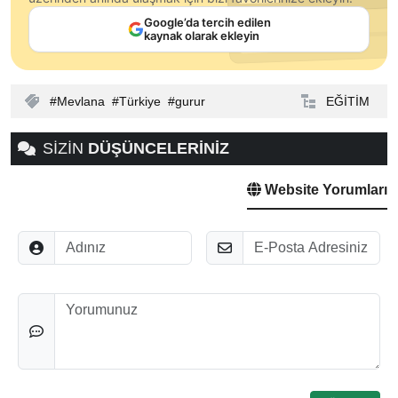
Google’da tercih edilen
kaynak olarak ekleyin
Mevlana
Türkiye
gurur
EĞİTİM
SİZİN
DÜŞÜNCELERİNİZ
Website Yorumları
Adınız
E-Posta
Düşünceleriniz