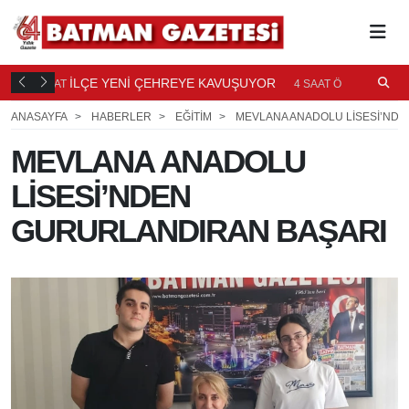
TI
İLÇE YENİ ÇEHREYE KAVUŞUYOR
B
4 SAAT
4 SAAT ÖNCE
Ö
ANASAYFA
HABERLER
EĞİTİM
MEVLANA ANADOLU LİSESİ’ND
MEVLANA ANADOLU
LİSESİ’NDEN
GURURLANDIRAN BAŞARI