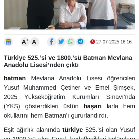
+
-
A
A
27-07-2025 16:16
Türkiye 525.’si ve 1800.’sü Batman Mevlana
Anadolu Lisesi’nden çıktı
batman
Mevlana Anadolu Lisesi öğrencileri
Yusuf Muhammed Çetiner ve Emel Şimşek,
2025 Yükseköğretim Kurumları Sınavı’nda
(YKS) gösterdikleri üstün
başarı
larla hem
okullarını hem Batman’ı gururlandırdı.
Eşit ağırlık alanında
türkiye
525.’si olan Yusuf
ve 1800.’sü olan Emel, hedefledikleri bölümlere