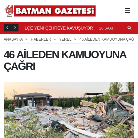
TI
İLÇE YENİ ÇEHREYE KAVUŞUYOR
B
20
20 SAAT ÖNCE
Ö
ANASAYFA
HABERLER
YEREL
46 AİLEDEN KAMUOYUNA ÇAĞRI
46 AİLEDEN KAMUOYUNA
ÇAĞRI