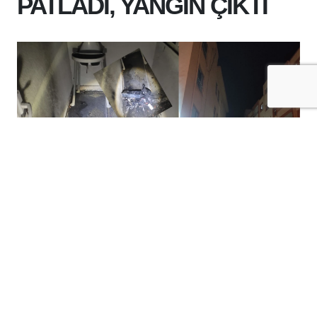
PATLADI, YANGIN ÇIKTI
+
-
A
A
08-08-2026 12:27
BATMAN'DA BİSİKLET BATARYASI
PATLADI, İTFAİYE MÜDAHALE ETTİ
batman
Kültür Mahallesi'nde bir apartmanın