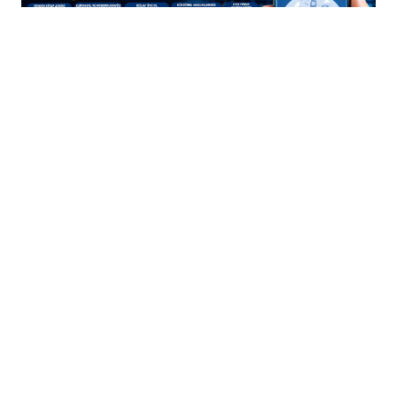
+
-
A
A
05-08-2026 15:07
Batman Belediyesi tarafından kullanıma
sunulan "Batman Okuyor" Dijital
Kütüphane uygulaması, kısa sürede çok
sayıda kullanıcıya ulaşarak kentte ilgi
gördü.
Mobil cihazlar üzerinden ücretsiz erişilebilen
uygulama
sayesinde vatandaşlar binlerce
dijital
kitaba diledikleri yerden ulaşabiliyor.