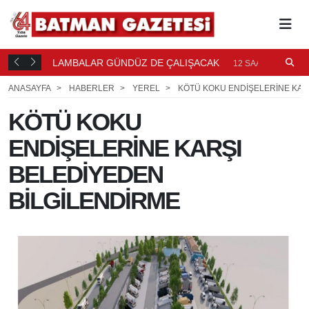
LAMBALAR GÜNDÜZ DE ÇALIŞACAK
P
12 SAAT ÖNCE
P
ANASAYFA
HABERLER
YEREL
KÖTÜ KOKU ENDİŞELERİNE KAR
KÖTÜ KOKU
ENDİŞELERİNE KARŞI
BELEDİYEDEN
BİLGİLENDİRME