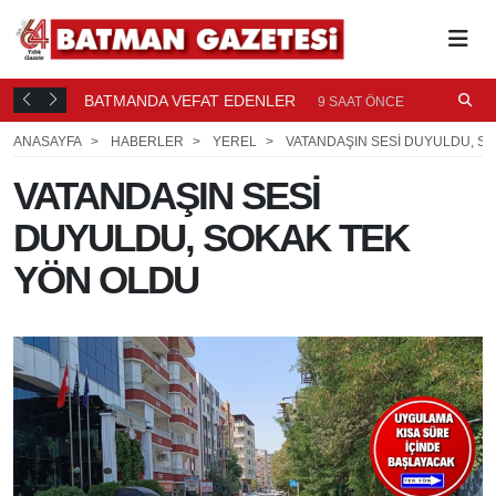
BATMANDA VEFAT EDENLER
Ü
9 SAAT ÖNCE
ANASAYFA
HABERLER
YEREL
VATANDAŞIN SESİ DUYULDU, S
VATANDAŞIN SESİ
DUYULDU, SOKAK TEK
YÖN OLDU