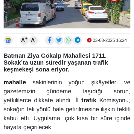
+
-
A
A
03-08-2025 16:24
Batman Ziya Gökalp Mahallesi 1711.
Sokak’ta uzun süredir yaşanan trafik
keşmekeşi sona eriyor.
mahalle
sakinlerinin yoğun şikâyetleri ve
gazetemizin gündeme taşıdığı sorun,
yetkililerce dikkate alındı. İl
trafik
Komisyonu,
sokağın tek yönlü hale getirilmesine ilişkin teklifi
kabul etti. Uygulama, çok kısa bir süre içinde
hayata geçirilecek.