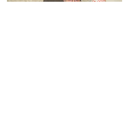
+
-
A
A
02-08-2026 12:34
BATMAN'DA DERS ZİLİ YENİ OKULLARDA
DA ÇALACAK
batman
İl Milli
eğitim
Müdürü Yaşar Ciğer,
2026-2027 eğitim-öğretim yılı öncesinde kent
genelinde yürütülen okul yatırımlarına ilişkin
açıklamalarda bulundu. Ciğer, iki yeni okulun