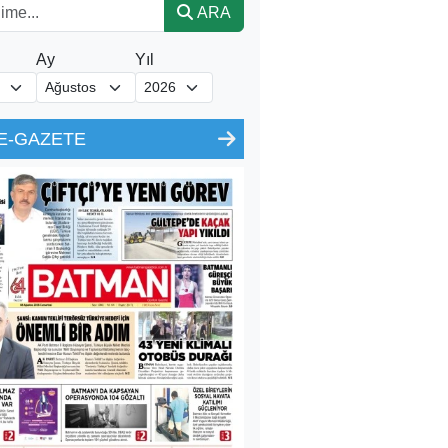
ARA
Ay
Yıl
E-GAZETE