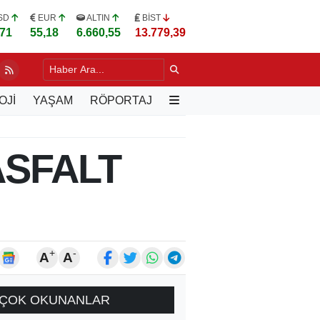
SD
EUR
ALTIN
BİST
,71
55,18
6.660,55
13.779,39
DA YILLARIN SORUNU DEĞİŞİYOR
9 SAAT ÖNCE
OJİ
YAŞAM
RÖPORTAJ
ASFALT
+
-
A
A
ÇOK OKUNANLAR