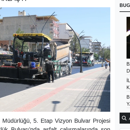
BUG
B
D
İ
K
B
Y
i Müdürlüğü, 5. Etap Vizyon Bulvar Projesi
ük Bulvarı’nda asfalt çalışmalarında son