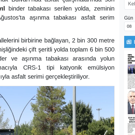
yıl
binder tabakası serilen yolda, zeminin
ğustos’ta aşınma tabakası asfalt serim
Gün
lelerini birbirine bağlayan, 2 bin 300 metre
iğindeki çift şeritli yolda toplam 6 bin 500
inder ve aşınma tabakası arasında yolun
amacıyla CRS-1 tipi katyonik emülsiyon
yla asfalt serimi gerçekleştiriliyor.