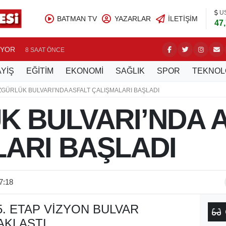
U
BATMAN TV
YAZARLAR
İLETIŞIM
47
UYOR
BATMAN’
8 SAAT ÖNCE
YİŞ
EĞİTİM
EKONOMİ
SAĞLIK
SPOR
TEKNOL
ZGÜRLÜK BULVARI’NDA ASFALT ÇALIŞMALARI BAŞLADI
 BULVARI’NDA 
ARI BAŞLADI
7:18
5. ETAP VİZYON BULVAR
AKLAŞTI