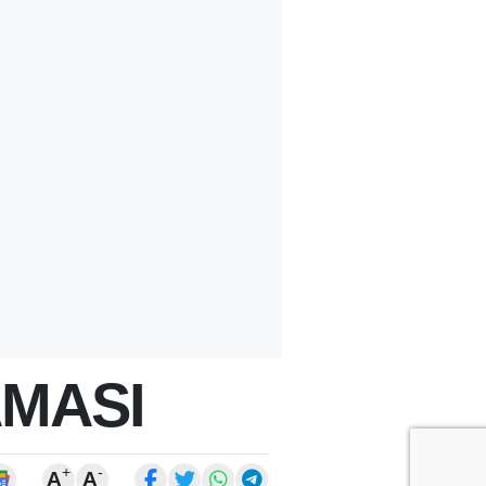
AMASI
+
-
A
A