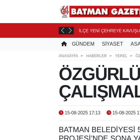
İLÇE YENİ ÇEHREYE KAVUŞ
 SAAT ÖNCE
GÜNDEM
SİYASET
ASA
ANASAYFA
HABERLER
YEREL
Ö
ÖZGÜRLÜK
ÇALIŞMAL
15-08-2025 17:13
15-08-2025 1
BATMAN BELEDİYESİ 
PROJESİ’NDE SONA Y