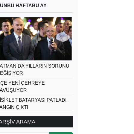
ÜN
BU HAFTA
BU AY
ATMAN’DA YILLARIN SORUNU
EĞİŞİYOR
LÇE YENİ ÇEHREYE
AVUŞUYOR
İSİKLET BATARYASI PATLADI,
ANGIN ÇIKTI
ARŞİV ARAMA