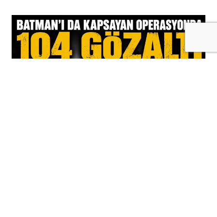
+
-
A
A
07-08-2026 14:09
Batman'ın da aralarında bulunduğu 30
ilde, DEAŞ terör örgütüne yönelik eş
zamanlı operasyonlar düzenlendi.
Operasyonlarda toplam 104 şüpheli
gözaltı