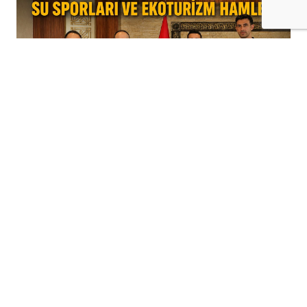
+
-
A
A
06-08-2026 11:12
Batman Valiliği Proje Ofisi, ilçelerde
proje üretme kapasitesini artırmak ve
yerel kalkınmayı desteklemek amacıyla
yürüttüğü ziyaretler kapsamında
Hasankeyf Kaymakamlığı'nda temaslarda
bulundu.
Görüşmede, ilçenin turizm potansiyelini