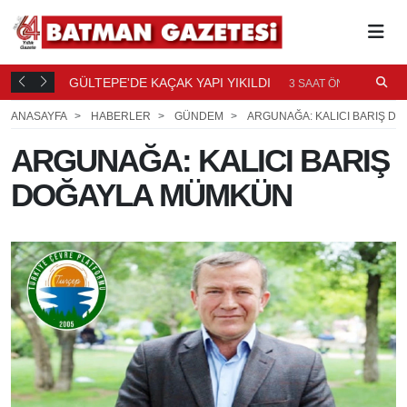
GÜLTEPE'DE KAÇAK YAPI YIKILDI
B
AAT ÖNCE
3 SAAT ÖNCE
Ö
ANASAYFA
HABERLER
GÜNDEM
ARGUNAĞA: KALICI BARIŞ D
ARGUNAĞA: KALICI BARIŞ
DOĞAYLA MÜMKÜN