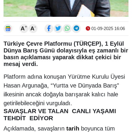
+
-
A
A
01-09-2025 16:06
Türkiye Çevre Platformu (TÜRÇEP), 1 Eylül
Dünya Barış Günü dolayısıyla eş zamanlı bir
basın açıklaması yaparak dikkat çekici bir
mesaj verdi.
Platform adına konuşan Yürütme Kurulu Üyesi
Hasan Argunağa, “Yurtta ve Dünyada Barış”
ilkesinin ancak doğayla barışarak kalıcı hale
getirilebileceğini vurguladı.
SAVAŞLAR VE TALAN CANLI YAŞAMI
TEHDİT EDİYOR
Açıklamada, savaşların
tarih
boyunca tüm