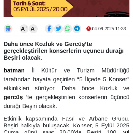
+
-
A
A
04-09-2025 11:33
Daha önce Kozluk ve Gercüş’te
gerçekleştirilen konserlerin üçüncü durağı
Beşiri olacak.
batman
İl Kültür ve Turizm Müdürlüğü
tarafından hayata geçirilen “5 İlçede 5 Konser”
etkinlikleri sürüyor. Daha önce Kozluk ve
gercüş
’te gerçekleştirilen konserlerin üçüncü
durağı Beşiri olacak.
Etkinlik kapsamında Fasıl ve Arbane Grubu,
Beşiri halkıyla buluşacak. Konser, 5 Eylül 2025
Cuma günü saat 20.00’de Beşiri 100.
yıl