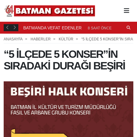
BATMANDA VEFAT EDENLER
Ü
8 SAAT ÖNCE
ANASAYFA
HABERLER
KÜLTÜR
“5 İLÇEDE 5 KONSER”İN SIRAD
“5 İLÇEDE 5 KONSER”İN
SIRADAKİ DURAĞI BEŞİRİ