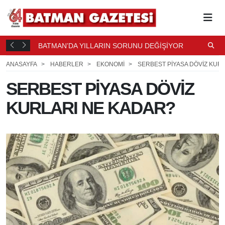
BATMAN’DA YILLARIN SORUNU DEĞİŞİYOR
B
T ÖNCE
2 SAAT
Ş
ÖNCE
ANASAYFA
HABERLER
EKONOMİ
SERBEST PİYASA DÖVİZ KUR
SERBEST PİYASA DÖVİZ
KURLARI NE KADAR?