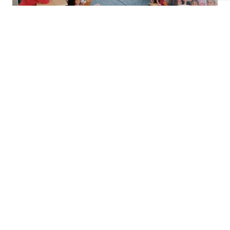
+
-
A
A
03-08-2026 15:59
Batman'da yaz Kur'an kurslarında eğitim
gören binlerce öğrenci, Valilik ile Batman
Belediyesi iş birliğinde düzenlenen ikram
etkinliğiyle serinledi.
İl genelindeki
cami
ve Kur'an kurslarında
eğitim
alan çocuklara dondurma, kek ve
meyve suyu
dağ
ıtılarak yaz sıcaklarında
keyifli anlar yaşatıldı.