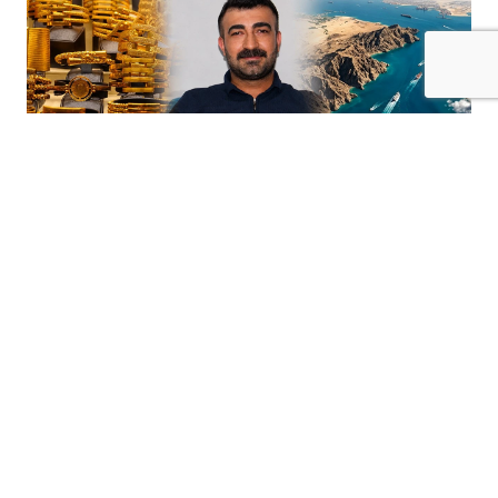
+
-
A
A
03-08-2026 14:40
Ekonomist Tekin: Altın Fiyatlarını Sadece
Jeopolitik Gerilimler Belirlemiyor
Ekonomist Yasin Tekin, ABD ile İran
arasındaki gerilime rağmen
altın
fiyatlarında
beklenen yükselişin yaşanmamasını
değerlendirerek, altının yönünü artık tek