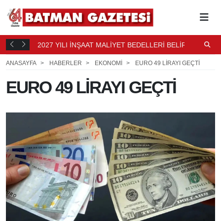
2027 YILI İNŞAAT MALİYET BEDELLERİ BELİRLENDİ
N
16 SAAT
B
17 SAAT ÖNCE
ANASAYFA
HABERLER
EKONOMİ
EURO 49 LİRAYI GEÇTİ
EURO 49 LİRAYI GEÇTİ