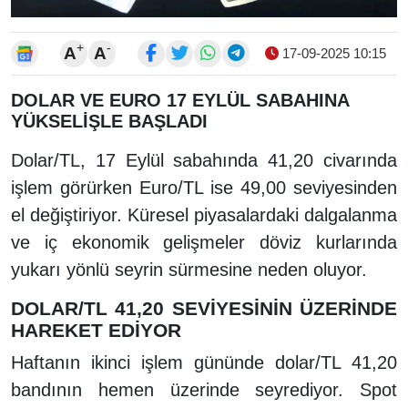
+
-
A
A
17-09-2025 10:15
DOLAR VE EURO 17 EYLÜL SABAHINA
YÜKSELİŞLE BAŞLADI
Dolar/TL, 17 Eylül sabahında 41,20 civarında
işlem görürken Euro/TL ise 49,00 seviyesinden
el değiştiriyor. Küresel piyasalardaki dalgalanma
ve iç ekonomik gelişmeler döviz kurlarında
yukarı yönlü seyrin sürmesine neden oluyor.
DOLAR/TL 41,20 SEVİYESİNİN ÜZERİNDE
HAREKET EDİYOR
Haftanın ikinci işlem gününde dolar/TL 41,20
bandının hemen üzerinde seyrediyor. Spot