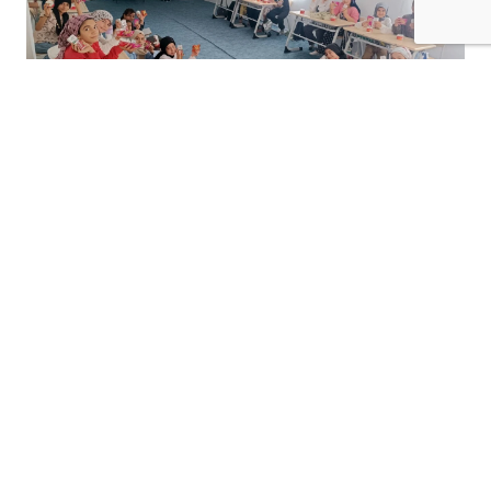
+
-
A
A
03-08-2026 15:59
Batman'da yaz Kur'an kurslarında eğitim
gören binlerce öğrenci, Valilik ile Batman
Belediyesi iş birliğinde düzenlenen ikram
etkinliğiyle serinledi.
İl genelindeki
cami
ve Kur'an kurslarında
eğitim
alan çocuklara dondurma, kek ve
meyve suyu
dağ
ıtılarak yaz sıcaklarında