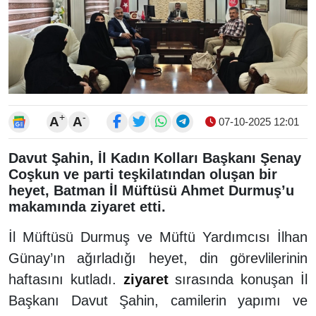
+
-
A
A
07-10-2025 12:01
Davut Şahin, İl Kadın Kolları Başkanı Şenay
Coşkun ve parti teşkilatından oluşan bir
heyet, Batman İl Müftüsü Ahmet Durmuş’u
makamında ziyaret etti.
İl Müftüsü Durmuş ve Müftü Yardımcısı İlhan
Günay’ın ağırladığı heyet, din görevlilerinin
haftasını kutladı.
ziyaret
sırasında konuşan İl
Başkanı Davut Şahin, camilerin yapımı ve