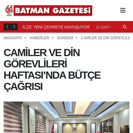
TI
İLÇE YENİ ÇEHREYE KAVUŞUYOR
B
16
16 SAAT ÖNCE
Ö
ANASAYFA
HABERLER
GÜNDEM
CAMİLER VE DİN GÖREVLİLER
CAMİLER VE DİN
GÖREVLİLERİ
HAFTASI’NDA BÜTÇE
ÇAĞRISI