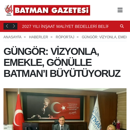
2027 YILI İNŞAAT MALİYET BEDELLERİ BELİRLENDİ
N
3 SAAT
B
4 SAAT ÖNCE
ANASAYFA
HABERLER
RÖPORTAJ
GÜNGÖR: VİZYONLA, EMEK
GÜNGÖR: VİZYONLA,
EMEKLE, GÖNÜLLE
BATMAN’I BÜYÜTÜYORUZ