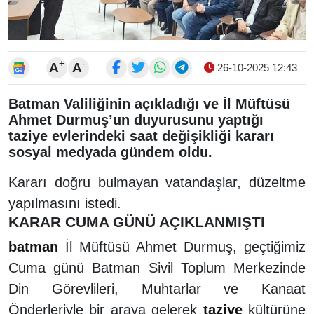
+
-
A
A
26-10-2025 12:43
Batman Valiliğinin açıkladığı ve İl Müftüsü
Ahmet Durmuş’un duyurusunu yaptığı
taziye evlerindeki saat değişikliği kararı
sosyal medyada gündem oldu.
Kararı doğru bulmayan vatandaşlar, düzeltme
yapılmasını istedi.
KARAR CUMA GÜNÜ AÇIKLANMIŞTI
batman
İl Müftüsü Ahmet Durmuş, geçtiğimiz
Cuma günü Batman Sivil Toplum Merkezinde
Din Görevlileri, Muhtarlar ve Kanaat
Önderleriyle bir araya gelerek
taziye
kültürüne