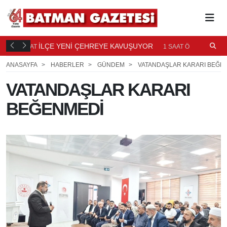
TI
İLÇE YENİ ÇEHREYE KAVUŞUYOR
B
1 SAAT
1 SAAT ÖNCE
Ö
ANASAYFA
HABERLER
GÜNDEM
VATANDAŞLAR KARARI BEĞE
VATANDAŞLAR KARARI
BEĞENMEDİ