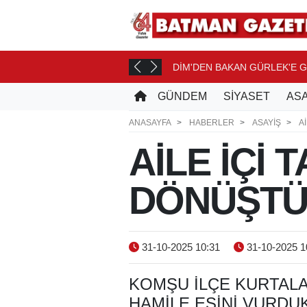
TİMİ
DİM'DEN BAKAN GÜRLEK'E G
8 SAAT ÖNCE
GÜNDEM
SİYASET
ASA
ANASAYFA
HABERLER
ASAYİŞ
A
AİLE İÇİ
DÖNÜŞT
31-10-2025 10:31
31-10-2025 1
KOMŞU ILÇE KURTALA
HAMILE EŞINI VURDU