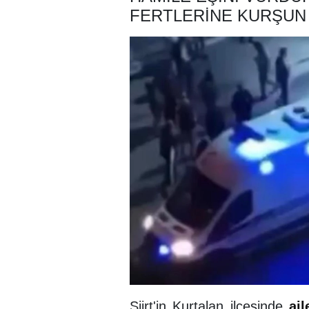
FERTLERINE KURŞUN
Siirt'in Kurtalan ilçesinde
ail