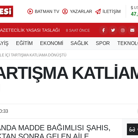
U
BATMAN TV
YAZARLAR
İLETIŞIM
47
AZETECİLİK YASASI TASLAĞI
GERCÜŞ 
8 SAAT ÖNCE
YİŞ
EĞİTİM
EKONOMİ
SAĞLIK
SPOR
TEKNOL
İLE İÇİ TARTIŞMA KATLİAMA DÖNÜŞTÜ
 TARTIŞMA KATLİA
Ü
0:33
NDA MADDE BAĞIMLISI ŞAHIS,
KTAN SONRA GELEN AILE