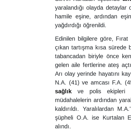
yaralandığı olayda detaylar 
hamile eşine, ardından eşin
yağdırdığı öğrenildi.
Edinilen bilgilere göre, Fıra
çıkan tartışma kısa sürede 
tabancadan biriyle önce ke
gelen aile fertlerine ateş a
Arı olay yerinde hayatını kay
N.A. (41) ve amcası F.A. (45
sağlık
ve polis ekipleri s
müdahalelerin ardından yaralı
kaldırıldı. Yaralılardan M.A
şüpheli O.A. ise Kurtalan 
alındı.