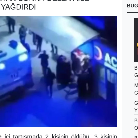
 YAĞDIRDI
BUG
B
G
M
G
G
Y
B
O
e
içi tartışmada 2 kişinin öldüğü, 3 kişinin