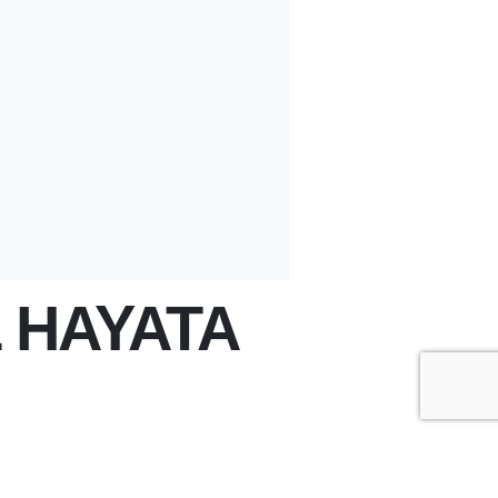
 HAYATA
+
-
A
A