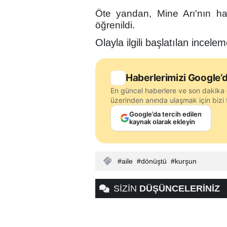
Öte yandan, Mine Arı'nın ha
öğrenildi.
Olayla ilgili başlatılan incele
Haberlerimizi Google’d
En güncel haberlere ve son dakika 
üzerinden anında ulaşmak için bizi f
Google’da tercih edilen
kaynak olarak ekleyin
aile
dönüştü
kurşun
SİZİN
DÜŞÜNCELERİNİZ