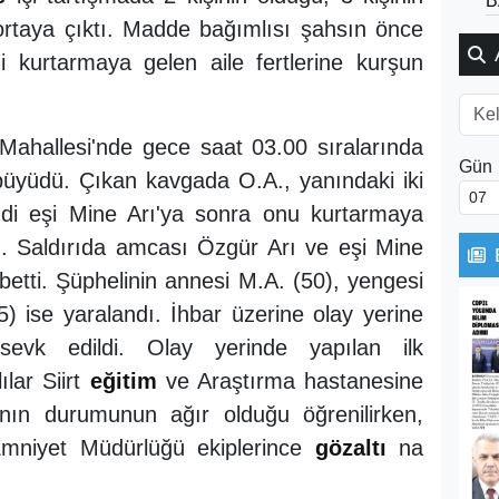
B
ortaya çıktı. Madde bağımlısı şahsın önce
i kurtarmaya gelen aile fertlerine kurşun
t Mahallesi'nde gece saat 03.00 sıralarında
Gün
büyüdü. Çıkan kavgada O.A., yanındaki iki
ndi eşi Mine Arı'ya sonra onu kurtarmaya
çtı. Saldırıda amcası Özgür Arı ve eşi Mine
betti. Şüphelinin annesi M.A. (50), yengesi
) ise yaralandı. İhbar üzerine olay yerine
evk edildi. Olay yerinde yapılan ilk
lar Siirt
eğitim
ve Araştırma hastanesine
.'nın durumunun ağır olduğu öğrenilirken,
Emniyet Müdürlüğü ekiplerince
gözaltı
na