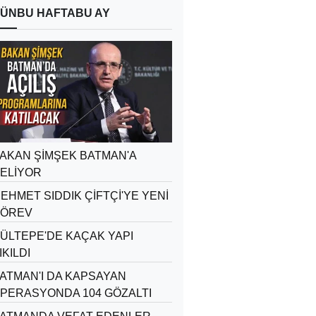
ÜN
BU HAFTA
BU AY
AKAN ŞİMŞEK BATMAN'A
ELİYOR
EHMET SIDDIK ÇİFTÇİ'YE YENİ
ÖREV
ÜLTEPE'DE KAÇAK YAPI
IKILDI
ATMAN'I DA KAPSAYAN
PERASYONDA 104 GÖZALTI