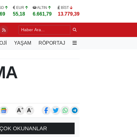
SD
EUR
ALTIN
BİST
,69
55,18
6.661,79
13.779,39
DAĞLARINDA TAMAMEN ORGANİK BAL MESAİSİ
8 SAAT ÖNCE
OJİ
YAŞAM
RÖPORTAJ
MA
+
-
A
A
ÇOK OKUNANLAR