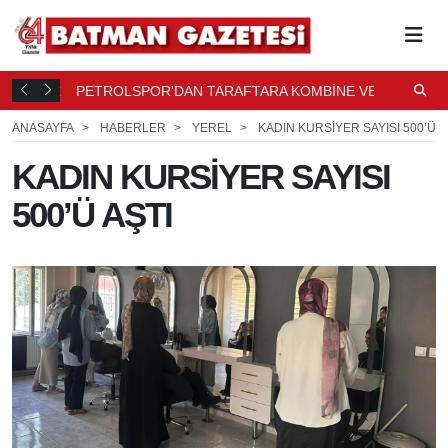
PETROLSPOR'DAN TARAFTARA KOMBİNE VE
B
SAAT ÖNCE
PASSOLİG ÇAĞRISI
K
14 SAAT ÖNCE
ANASAYFA
HABERLER
YEREL
KADIN KURSİYER SAYISI 500’Ü A
KADIN KURSİYER SAYISI
500’Ü AŞTI