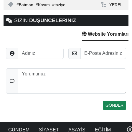
Batman
Kasım
taziye
YEREL
SİZİN
DÜŞÜNCELERİNİZ
Website Yorumları
Adınız
E-Posta
Düşünceleriniz
GÜNDEM
SİYASET
ASAYİŞ
EĞİTİM