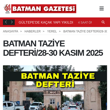
GÜLTEPE'DE KAÇAK YAPI YIKILDI
AAT ÖNCE
4 SAAT ÖNCE
ANASAYFA
HABERLER
YEREL
BATMAN TAZİYE DEFTERİ/28-30 
BATMAN TAZİYE
DEFTERİ/28-30 KASIM 2025