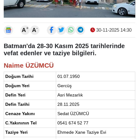
+
-
A
A
30-11-2025 14:30
Batman'da 28-30 Kasım 2025 tarihlerinde
vefat edenler ve taziye bilgileri.
Naime ÜZÜMCÜ
Doğum Tarihi
01.07.1950
Doğum Yeri
Gercüş
Defin Yeri
Asri Mezarlık
Defin Tarihi
28.11.2025
Cenaze Yakını
Sedat ÜZÜMCÜ
C.Yakınının Tel
0541 674 52 77
Taziye Yeri
Ehmede Xane Taziye Evi