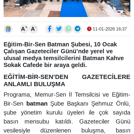
+
-
A
A
11-01-2026 16:37
Eğitim-Bir-Sen Batman Şubesi, 10 Ocak
Çalışan Gazeteciler Günü’nde yerel ve
ulusal medya temsilcilerini Batman Kahve
Sokak Cafede bir araya geldi.
EĞİTİM-BİR-SEN’DEN GAZETECİLERE
ANLAMLI BULUŞMA
Programa, Memur-Sen İl Temsilcisi ve Eğitim-
Bir-Sen
batman
Şube Başkanı Şehmuz Önlü,
şube yönetim kurulu üyeleri ile çok sayıda
basın mensubu katıldı. Gazeteciler Günü
vesilesiyle düzenlenen buluşma, basın