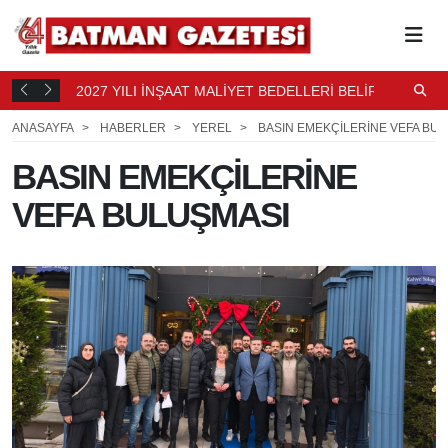
2027 YILI İNŞAAT MALİYET BEDELLERİ BELİRLENDİ
N
9 SAAT
B
10 SAAT ÖNCE
ANASAYFA
HABERLER
YEREL
BASIN EMEKÇİLERİNE VEFA BU
BASIN EMEKÇİLERİNE
VEFA BULUŞMASI