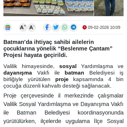
+
-
A
A
09-02-2026 10:09
Batman’da ihtiyaç sahibi ailelerin
çocuklarına yönelik “Beslenme Çantam”
Projesi hayata geçirildi.
Valilik himayesinde,
sosyal
Yardımlaşma ve
dayanışma
Vakfı ile
batman
Belediyesi iş
birliğiyle yürütülen
proje
kapsamında 4 bin
çocuğa düzenli kahvaltı desteği sağlanacak.
Proje çerçevesinde il merkezinde çalışmalar
Valilik Sosyal Yardımlaşma ve Dayanışma Vakfı
ile Batman Belediyesi koordinasyonunda
yürütülürken, ilçelerde uygulama İlçe Sosyal