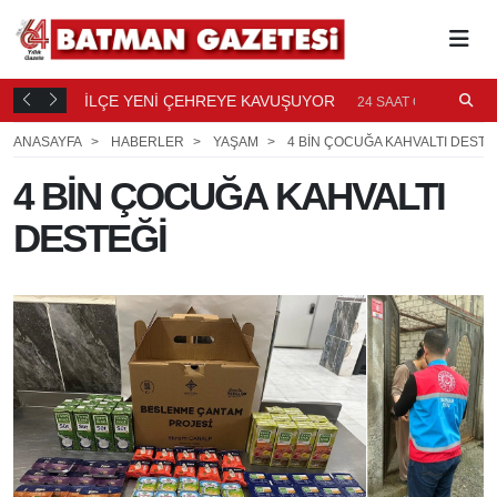
TI
İLÇE YENİ ÇEHREYE KAVUŞUYOR
B
23
24 SAAT ÖNCE
Ö
ANASAYFA
HABERLER
YAŞAM
4 BİN ÇOCUĞA KAHVALTI DESTE
4 BİN ÇOCUĞA KAHVALTI
DESTEĞİ