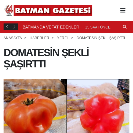
BATMANDA VEFAT EDENLER
Ü
15 SAAT ÖNCE
ANASAYFA
HABERLER
YEREL
DOMATESİN ŞEKLİ ŞAŞIRTTI
DOMATESİN ŞEKLİ
ŞAŞIRTTI