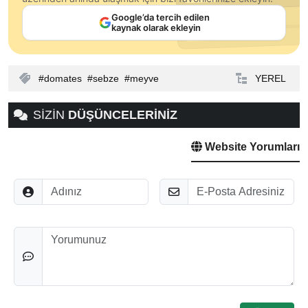
Google’da tercih edilen
kaynak olarak ekleyin
domates
sebze
meyve
YEREL
SİZİN
DÜŞÜNCELERİNİZ
Website Yorumları
Adınız
E-Posta
Düşünceleriniz