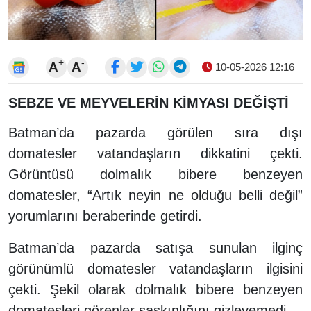
+
-
A
A
10-05-2026 12:16
SEBZE VE MEYVELERİN KİMYASI DEĞİŞTİ
Batman’da pazarda görülen sıra dışı
domatesler vatandaşların dikkatini çekti.
Görüntüsü dolmalık bibere benzeyen
domatesler, “Artık neyin ne olduğu belli değil”
yorumlarını beraberinde getirdi.
Batman’da pazarda satışa sunulan ilginç
görünümlü domatesler vatandaşların ilgisini
çekti. Şekil olarak dolmalık bibere benzeyen
domatesleri görenler şaşkınlığını gizleyemedi.