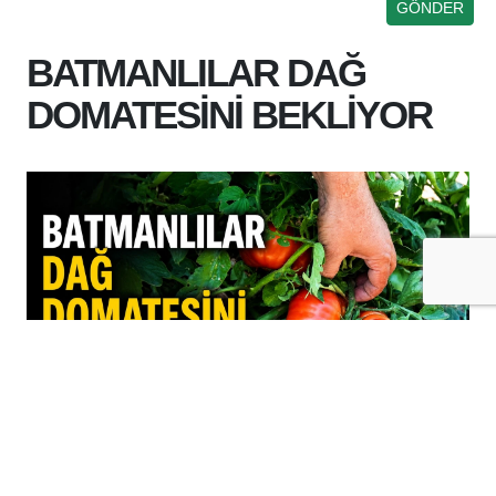
BATMANLILAR DAĞ
DOMATESİNİ BEKLİYOR
+
-
A
A
06-08-2026 12:11