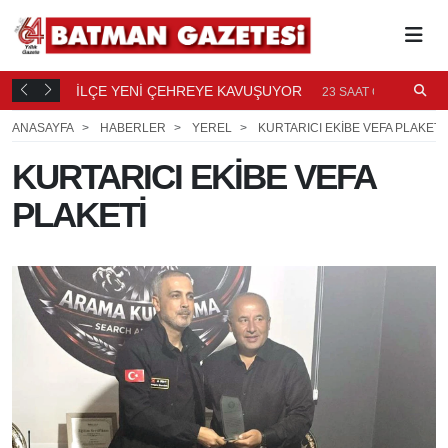
TI
İLÇE YENİ ÇEHREYE KAVUŞUYOR
B
23
23 SAAT ÖNCE
Ö
ANASAYFA
HABERLER
YEREL
KURTARICI EKİBE VEFA PLAKETİ
KURTARICI EKİBE VEFA
PLAKETİ