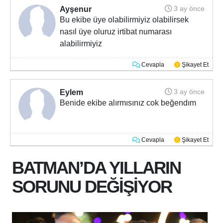
3 ay önce
Ayşenur
Bu ekibe üye olabilirmiyiz olabilirsek
nasıl üye oluruz irtibat numarası
alabilirmiyiz
Cevapla
Şikayet Et
3 ay önce
Eylem
Benide ekibe alırmısınız cok beğendım
Cevapla
Şikayet Et
BATMAN’DA YILLARIN
SORUNU DEĞİŞİYOR