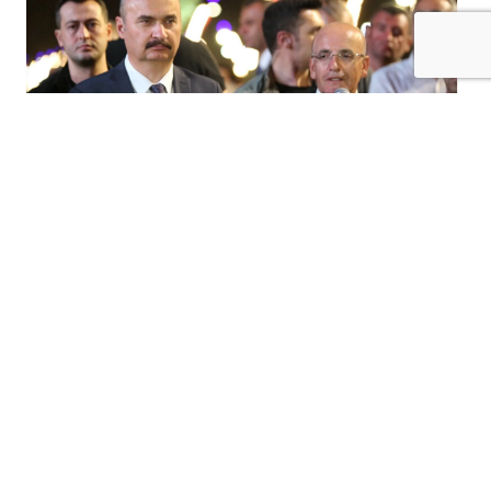
+
-
A
A
08-08-2026 12:02
İLUH DERESİ’NDE BÜYÜK DÖNÜŞÜM,
BATMAN’A 25 DÖNÜMLÜK YENİ YAŞAM
ALANI
Yıllardır Batman’ın önemli sorun alanlarından
biri olarak gündemde olan
İluh
Deresi
çevresi, yürütülen ıslah ve çevre düzenleme