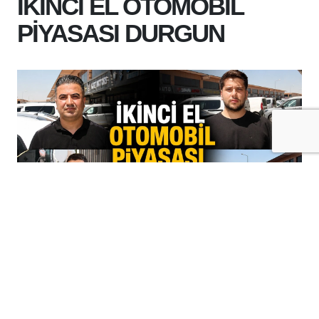
İKİNCİ EL OTOMOBİL
PİYASASI DURGUN
+
-
A
A
06-08-2026 13:05
Batman'da faaliyet gösteren oto
galericiler, ikinci el araç piyasasında son