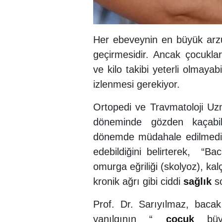
Her ebeveynin en büyük arzus
geçirmesidir. Ancak çocuklar
ve kilo takibi yeterli olmayabi
izlenmesi gerekiyor.
Ortopedi ve Travmatoloji Uz
döneminde gözden kaçabil
dönemde müdahale edilmediği
edebildiğini belirterek, “Baca
omurga eğriliği (skolyoz), ka
kronik ağrı gibi ciddi
sağlık
so
Prof. Dr. Sarıyılmaz, bacak
yanılgının “
çocuk
büyü