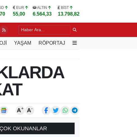
SD
EUR
ALTIN
BİST
,70
55,00
6.564,33
13.798,82
LU, VARŞOVA'DA TÜRK İŞ İNSANLARIYLA BULUŞTU
19 SAAT ÖNCE
OJİ
YAŞAM
RÖPORTAJ
UKLARDA
KAT
+
-
A
A
ÇOK OKUNANLAR