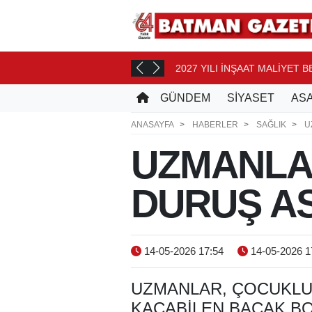
2027 YILI İNŞAAT MALİYET 
AT ÖNCE
GÜNDEM
SİYASET
ASA
ANASAYFA
HABERLER
SAĞLIK
U
UZMANLA
DURUŞ AS
14-05-2026 17:54
14-05-2026 1
UZMANLAR, ÇOCUKL
KAÇABILEN BACAK BO