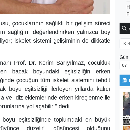
H
F
u, çocuklarının sağlıklı bir gelişim süreci
ın sağlığını değerlendirirken yalnızca boy
liyor; iskelet sistemi gelişiminin de dikkatle
Gün
manı Prof. Dr. Kerim Sarıyılmaz, çocukluk
en bacak boyundaki eşitsizliğin erken
nde çocuğun tüm iskelet sistemini tehdit
k boyu eşitsizliği ilerleyen yıllarda kalıcı
lça ve diz eklemlerinde erken kireçlenme ile
runlarına yol açabilir.” dedi.
 boyu eşitsizliğinde toplumdaki en büyük
yünce düzelir” düşüncesi olduğunu