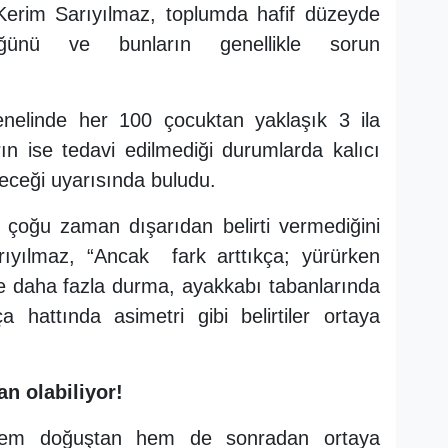
 Kerim Sarıyılmaz, toplumda hafif düzeyde
üğünü ve bunların genellikle sorun
nelinde her 100 çocuktan yaklaşık 3 ila
rın ise tedavi edilmediği durumlarda kalıcı
leceği uyarısında buludu.
in çoğu zaman dışarıdan belirti vermediğini
rıyılmaz, “Ancak fark arttıkça; yürürken
e daha fazla durma, ayakkabı tabanlarında
 hattında asimetri gibi belirtiler ortaya
 olabiliyor!
n hem doğuştan hem de sonradan ortaya