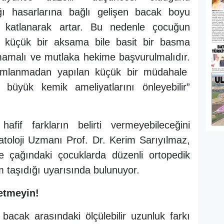
ı hasarlarına bağlı gelişen bacak boyu
e katlanarak artar. Bu nedenle çocuğun
 küçük bir aksama bile basit bir basma
mamalı ve mutlaka hekime başvurulmalıdır.
amlanmadan yapılan küçük bir müdahale
k büyük kemik ameliyatlarını önleyebilir”
afif farkların belirti vermeyebileceğini
toloji Uzmanı Prof. Dr. Kerim Sarıyılmaz,
e çağındaki çocuklarda düzenli ortopedik
 taşıdığı uyarısında bulunuyor.
etmeyin!
i bacak arasındaki ölçülebilir uzunluk farkı