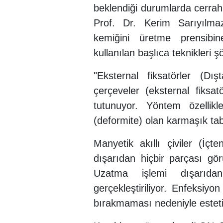
beklendiği durumlarda cerrah
Prof. Dr. Kerim Sarıyılma
kemiğini üretme prensibi
kullanılan başlıca teknikleri ş
"Eksternal fiksatörler (Dış
çerçeveler (eksternal fiksat
tutunuyor. Yöntem özellik
(deformite) olan karmaşık tab
Manyetik akıllı çiviler (İçt
dışarıdan hiçbir parçası gör
Uzatma işlemi dışarıda
gerçekleştiriliyor. Enfeksiy
bırakmaması nedeniyle esteti