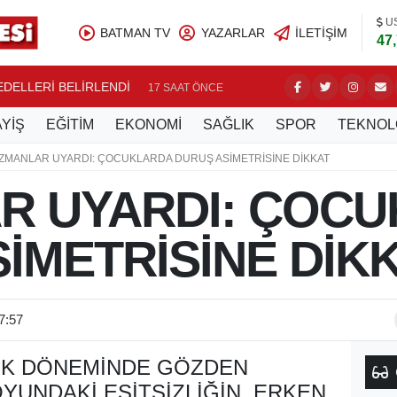
U
BATMAN TV
YAZARLAR
İLETIŞIM
47
BEDELLERİ BELİRLENDİ
NASIROĞ
17 SAAT ÖNCE
YİŞ
EĞİTİM
EKONOMİ
SAĞLIK
SPOR
TEKNOL
ZMANLAR UYARDI: ÇOCUKLARDA DURUŞ ASİMETRİSİNE DİKKAT
R UYARDI: ÇOC
İMETRİSİNE DİK
7:57
UK DÖNEMINDE GÖZDEN
YUNDAKI EŞITSIZLIĞIN ERKEN