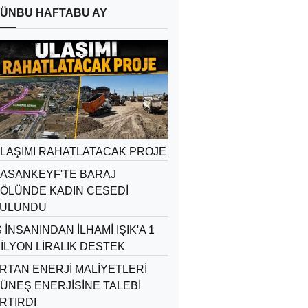
ÜN
BU HAFTA
BU AY
LAŞIMI RAHATLATACAK PROJE
ASANKEYF'TE BARAJ
ÖLÜNDE KADIN CESEDİ
ULUNDU
Ş İNSANINDAN İLHAMİ IŞIK'A 1
İLYON LİRALIK DESTEK
RTAN ENERJİ MALİYETLERİ
ÜNEŞ ENERJİSİNE TALEBİ
RTIRDI