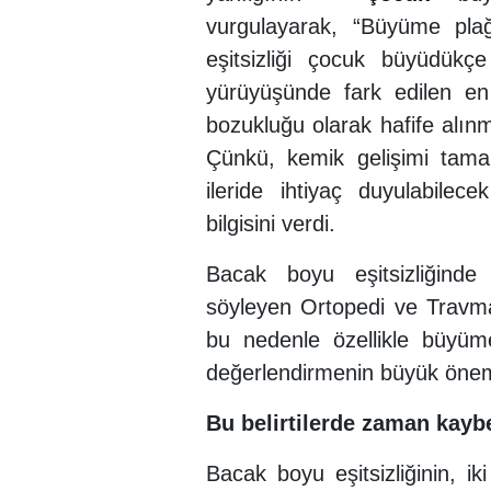
vurgulayarak, “Büyüme plağ
eşitsizliği çocuk büyüdükç
yürüyüşünde fark edilen en
bozukluğu olarak hafife alın
Çünkü, kemik gelişimi tam
ileride ihtiyaç duyulabilece
bilgisini verdi.
Bacak boyu eşitsizliğinde h
söyleyen Ortopedi ve Travma
bu nedenle özellikle büyüm
değerlendirmenin büyük önem
Bu belirtilerde zaman kayb
Bacak boyu eşitsizliğinin, ik