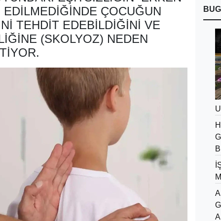
 EDILMEDIĞINDE ÇOCUĞUN
BUG
NI TEHDIT EDEBILDIĞINI VE
LIĞINE (SKOLYOZ) NEDEN
TIYOR.
U
H
G
B
İ
M
A
G
A