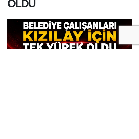
OLDU
+
-
A
A
06-08-2026 13:49
Türk Kızılay'ın azalan kan stoklarını
artırmak amacıyla ülke genelinde
yürüttüğü "Birbirimize Candan Bağlıyız"
kampanyası kapsamında, Batman