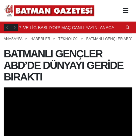
DÜŞTÜ
VE LİG BAŞLIYOR! MAÇ CANLI YAYINLANACAK
S
17
18
SAAT ÖNCE
S
ANASAYFA
HABERLER
TEKNOLOJİ
BATMANLI GENÇLER ABD’DE
BATMANLI GENÇLER
ABD’DE DÜNYAYI GERİDE
BIRAKTI