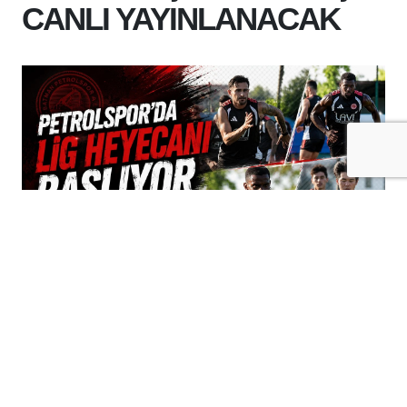
CANLI YAYINLANACAK
+
-
A
A
09-08-2026 14:37
Batman Petrolspor, sezonun ilk maçında
Pendikspor deplasmanında