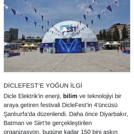
DİCLEFEST’E YOĞUN İLGİ
Dicle Elektrik’in enerji,
bilim
ve teknolojiyi bir
araya getiren festivali DicleFest’in 4’üncüsü
Şanlıurfa’da düzenlendi. Daha önce Diyarbakır,
Batman ve Siirt’te gerçekleştirilen
organizasyon, bugüne kadar 150 bini aşkın