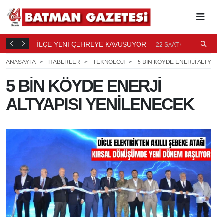
TI
İLÇE YENİ ÇEHREYE KAVUŞUYOR
B
22
22 SAAT ÖNCE
Ö
ANASAYFA
HABERLER
TEKNOLOJİ
5 BİN KÖYDE ENERJİ ALTYA
5 BİN KÖYDE ENERJİ
ALTYAPISI YENİLENECEK