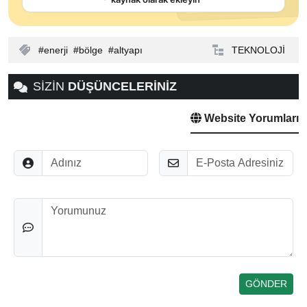
enerji
bölge
altyapı
TEKNOLOJİ
SİZİN
DÜŞÜNCELERİNİZ
Website Yorumları
Adınız
E-Posta
Düşünceleriniz