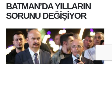
BATMAN’DA YILLARIN
SORUNU DEĞİŞİYOR
+
-
A
A
08-08-2026 12:02
İLUH DERESİ’NDE BÜYÜK DÖNÜŞÜM,