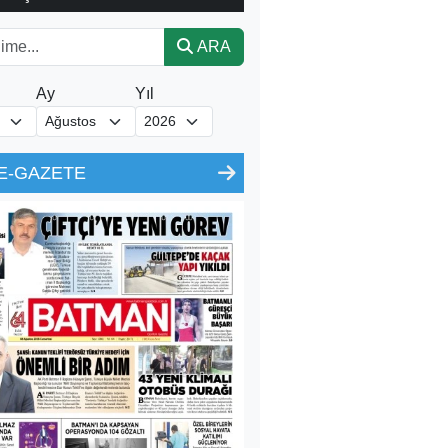
ARA
Ay
Yıl
E-GAZETE