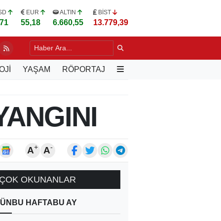
SD
EUR
ALTIN
BİST
,71
55,18
6.660,55
13.779,39
LERE UYGULAMALI "YEŞİL BUDAMA" EĞİTİMİ
10 SAAT ÖNCE
OJİ
YAŞAM
RÖPORTAJ
YANGINI
+
-
A
A
ÇOK OKUNANLAR
ÜN
BU HAFTA
BU AY