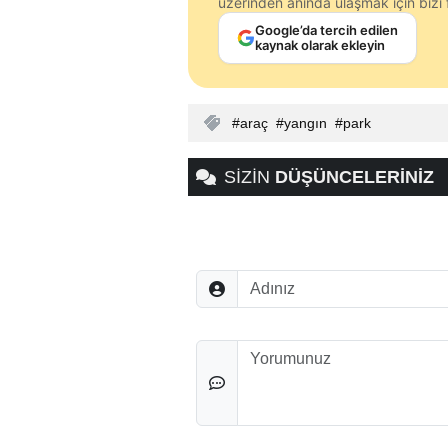
üzerinden anında ulaşmak için bizi f
Google’da tercih edilen
kaynak olarak ekleyin
araç
yangın
park
SİZİN
DÜŞÜNCELERİNİZ
Adınız
Düşünceleriniz