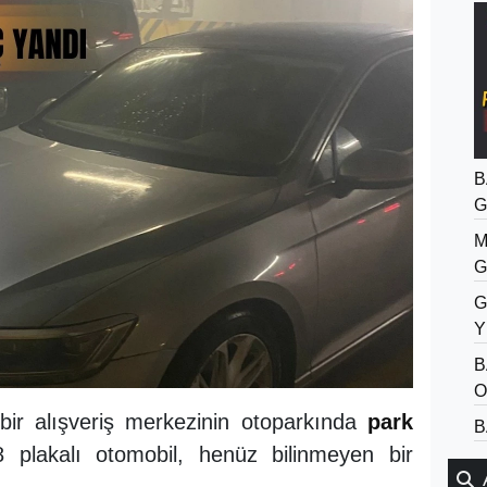
B
G
M
G
G
Y
B
O
r alışveriş merkezinin otoparkında
park
B
plakalı otomobil, henüz bilinmeyen bir