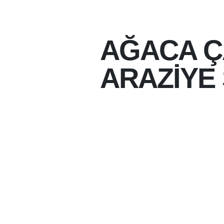
AĞACA Ç
ARAZİYE
07-08-2026 15:19
07-08-2026
BATMAN MERKEZE BA
MEVKIINDE KONTRO
AĞACA ÇARPMASININ
SAVRULDUĞU TRAFIK
YARALANAN OLMADI.