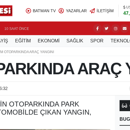
U
BATMAN TV
YAZARLAR
İLETIŞIM
47
ÜRETİCİ
10 SAAT ÖNCE
YİŞ
EĞİTİM
EKONOMİ
SAĞLIK
SPOR
TEKNOL
VM OTOPARKINDA ARAÇ YANGINI
ARKINDA ARAÇ 
6:32
NIN OTOPARKINDA PARK
OMOBILDE ÇIKAN YANGIN,
BUG