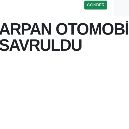
ARPAN OTOMOBİ
 SAVRULDU
 15:22
ĞLI BAYRAKLI KÖYÜ
LDEN ÇIKAN OTOMOBILIN
 ARDINDAN BOŞ ARAZIYE
BUG
 KAZASINDA ŞANS ESERI