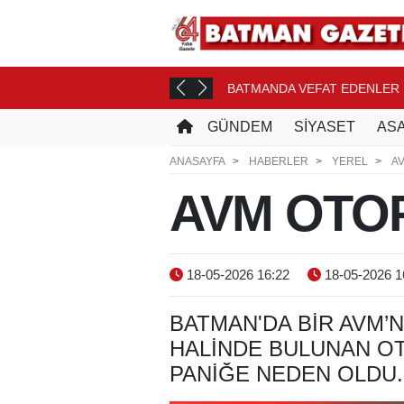
ONASI YOLCUSU
BATMANDA VEFAT EDENLER
8 SAAT ÖNCE
GÜNDEM
SİYASET
ASA
ANASAYFA
HABERLER
YEREL
A
AVM OTOP
18-05-2026 16:22
18-05-2026 1
BATMAN'DA BIR AVM’
HALINDE BULUNAN OT
PANIĞE NEDEN OLDU.