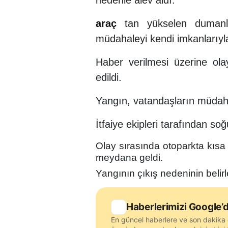
nedenle alev aldı.
araç
tan yükselen dumanla
müdahaleyi kendi imkanlarıyla
Haber verilmesi üzerine olay
edildi.
Yangın, vatandaşların müdaha
İtfaiye ekipleri tarafından so
Olay sırasında otoparkta kısa
meydana geldi.
Yangının çıkış nedeninin belirl
Haberlerimizi Google’d
En güncel haberlere ve son dakika 