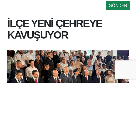
İLÇE YENİ ÇEHREYE
KAVUŞUYOR
+
-
A
A
08-08-2026 12:19