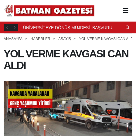
 DEĞİŞTİ
ÜNİVERSİTEYE DÖNÜŞ MÜJDESİ: BAŞVURU İÇİN 4 AY
E
SÜRE
K
29 DK. ÖNCE
ANASAYFA
HABERLER
ASAYİŞ
YOL VERME KAVGASI CAN ALDI
YOL VERME KAVGASI CAN
ALDI