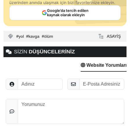
üzerinden anında ulaşmak için bizi favorilerinize ekleyin.
Google’da tercih edilen
kaynak olarak ekleyin
yol
kavga
ölüm
ASAYİŞ
SİZİN
DÜŞÜNCELERİNİZ
Website Yorumları
Adınız
E-Posta
Düşünceleriniz