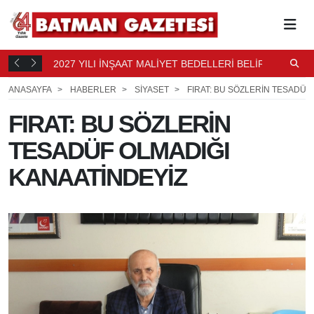
2027 YILI İNŞAAT MALİYET BEDELLERİ BELİRLENDİ
N
7 SAAT
B
7 SAAT ÖNCE
ANASAYFA
HABERLER
SİYASET
FIRAT: BU SÖZLERİN TESADÜF
FIRAT: BU SÖZLERİN
TESADÜF OLMADIĞI
KANAATİNDEYİZ