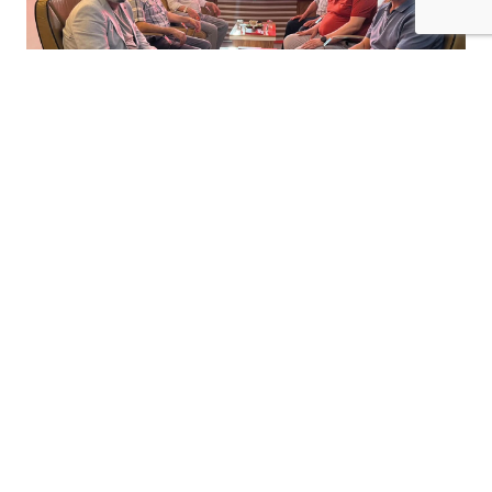
+
-
A
A
06-08-2026 17:19
Saadet Partisi Batman İl Başkanı Mehmet
Fırat ve yönetim kurulu üyeleri, siyasi
partilere yönelik ziyaret programı
kapsamında Milliyetçi Hareket Partisi
(MHP) Batman Merkez İlçe Başkanlığı'nı
ziyaret etti.
MHP
batman
Merkez İlçe Başkanı Ramazan
Toy tarafından karşılanan Saadet Partisi