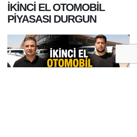
İKİNCİ EL OTOMOBİL
PİYASASI DURGUN
+
-
A
A
06-08-2026 13:05
Batman'da faaliyet gösteren oto