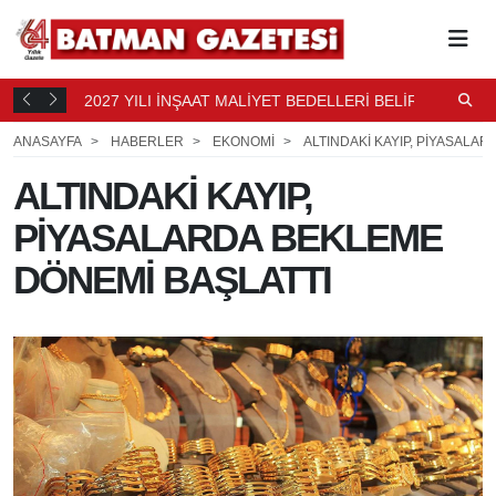
2027 YILI İNŞAAT MALİYET BEDELLERİ BELİRLENDİ
N
15 SAAT
B
15 SAAT ÖNCE
ANASAYFA
HABERLER
EKONOMİ
ALTINDAKİ KAYIP, PİYASALA
ALTINDAKİ KAYIP,
PİYASALARDA BEKLEME
DÖNEMİ BAŞLATTI