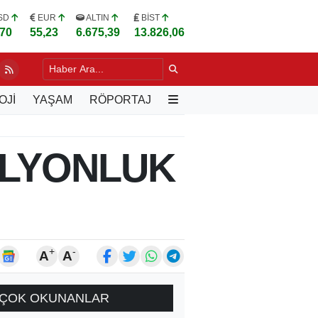
SD
EUR
ALTIN
BİST
,70
55,23
6.675,39
13.826,06
ARPAN OTOMOBİL ARAZİYE SAVRULDU
51 DK. ÖNCE
OJİ
YAŞAM
RÖPORTAJ
İLYONLUK
+
-
A
A
ÇOK OKUNANLAR