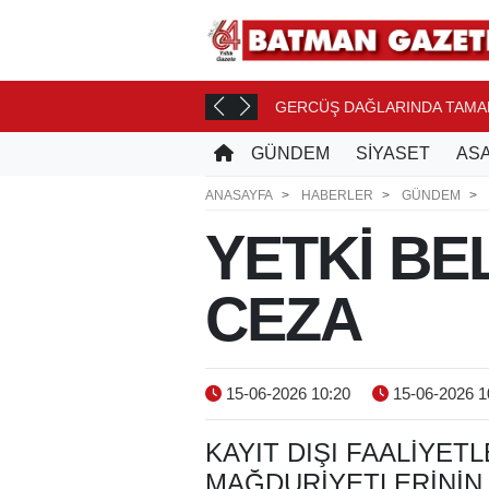
 TASLAĞI
GERCÜŞ DAĞLARINDA TAMAM
11 DK. ÖNCE
GÜNDEM
SİYASET
ASA
ANASAYFA
HABERLER
GÜNDEM
YETKİ BE
CEZA
15-06-2026 10:20
15-06-2026 1
KAYIT DIŞI FAALIYET
MAĞDURIYETLERININ