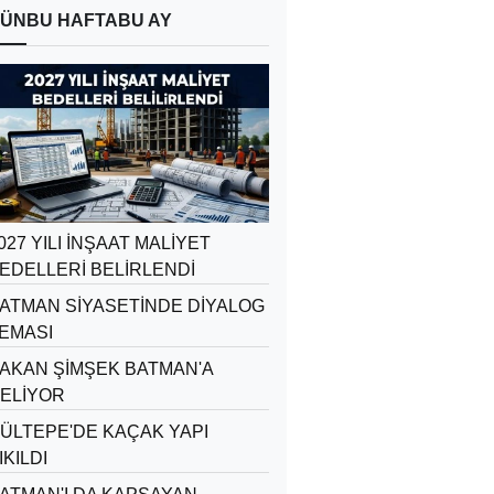
ÜN
BU HAFTA
BU AY
027 YILI İNŞAAT MALİYET
EDELLERİ BELİRLENDİ
ATMAN SİYASETİNDE DİYALOG
EMASI
AKAN ŞİMŞEK BATMAN'A
ELİYOR
ÜLTEPE'DE KAÇAK YAPI
IKILDI