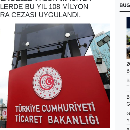
ERDE BU YIL 108 MILYON
BUG
PARA CEZASI UYGULANDI.
2
B
B
T
B
G
G
Y