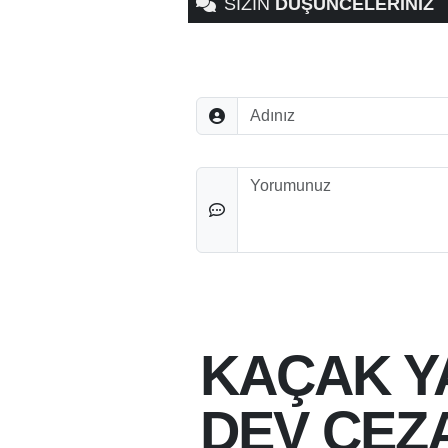
SİZİN
DÜŞÜNCELERİNİZ
Adınız
Düşünceleriniz
KAÇAK Y
DEV CEZA