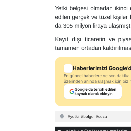
Yetki belgesi olmadan ikinci e
edilen gerçek ve tüzel kişiler
da 305 milyon liraya ulaşmıştı
Kayıt dışı ticaretin ve piy
tamamen ortadan kaldırılması
Haberlerimizi Google’d
En güncel haberlere ve son dakika 
üzerinden anında ulaşmak için bizi f
Google’da tercih edilen
kaynak olarak ekleyin
yetki
belge
ceza