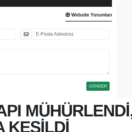
Website Yorumları
E-Posta
API MÜHÜRLENDİ,
 KESİLDİ