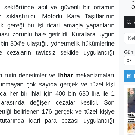
B
tı sektöründe adil ve güvenli bir ortamın
O
 sıklaştırıldı. Motorlu Kara Taşıtlarının
k gereği bu işi ticari amaçla yapanların
ası zorunlu hale getirildi. Kurallara uygun
 bin 804’e ulaştığı, yönetmelik hükümlerine
e cezaların tavizsiz şekilde uygulandığı
Gün
n rutin denetimler ve
ihbar
mekanizmaları
lunmayan çok sayıda gerçek ve tüzel kişi
ca her bir ihlal için 400 bin 680 lira ile 1
arasında değişen cezalar kesildi. Son
ettiği belirlenen 176 gerçek ve tüzel kişiye
utarında idari para cezası uygulandığı