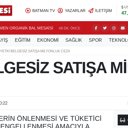
U
BATMAN TV
YAZARLAR
İLETIŞIM
47
EN ORGANİK BAL MESAİSİ
AĞACA Ç
48 DK. ÖNCE
YİŞ
EĞİTİM
EKONOMİ
SAĞLIK
SPOR
TEKNOL
YETKİ BELGESİZ SATIŞA MİLYONLUK CEZA
LGESİZ SATIŞA M
0:22
LERIN ÖNLENMESI VE TÜKETICI
 ENGELLENMESI AMACIYLA