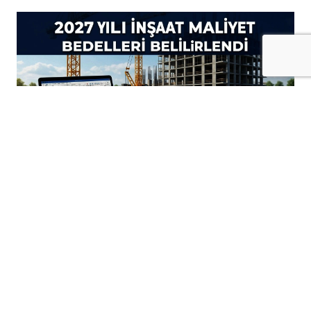
+
-
A
A
06-08-2026 16:30
Resmi Gazete'de yayımlanan tebliğle,
emlak vergisine esas alınacak 2027 yılı
bina metrekare normal inşaat maliyet
bedelleri açıklandı.
Emlak vergisinin hesaplanmasında esas