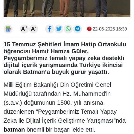
+
-
A
A
22-06-2026 16:39
15 Temmuz Şehitleri İmam Hatip Ortaokulu
öğrencisi Hamit Hamza Güler,
Peygamberimiz temalı yapay zeka destekli
dijital içerik yarışmasında Türkiye ikincisi
olarak Batman’a büyük gurur yaşattı.
Milli Eğitim Bakanlığı Din Öğretimi Genel
Müdürlüğü tarafından Hz. Muhammed'in
(s.a.v.) doğumunun 1500. yılı anısına
düzenlenen “Peygamberimiz Temalı Yapay
Zeka ile Dijital İçerik Geliştirme Yarışması”nda
batman
önemli bir başarı elde etti.