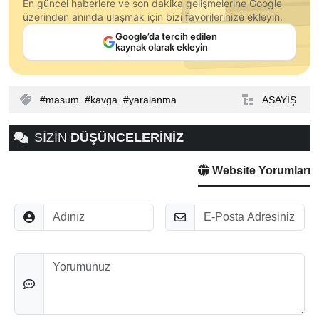
En güncel haberlere ve son dakika gelişmelerine Google
üzerinden anında ulaşmak için bizi favorilerinize ekleyin.
Google’da tercih edilen
kaynak olarak ekleyin
masum
kavga
yaralanma
ASAYİŞ
SİZİN
DÜŞÜNCELERİNİZ
Website Yorumları
Adınız
E-Posta
Düşünceleriniz