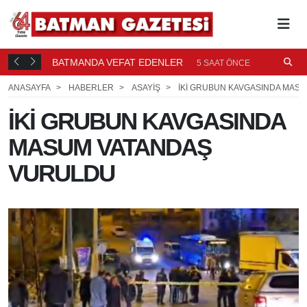
BATMANDA VEFAT EDENLER
Ü
5 SAAT ÖNCE
ANASAYFA
HABERLER
ASAYİŞ
İKİ GRUBUN KAVGASINDA MAS
İKİ GRUBUN KAVGASINDA
MASUM VATANDAŞ
VURULDU