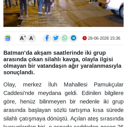
+
-
A
A
28-06-2026 15:36
Batman’da akşam saatlerinde iki grup
arasında çıkan silahlı kavga, olayla ilgisi
olmayan bir vatandaşın ağır yaralanmasıyla
sonuçlandı.
Olay, merkez İluh Mahallesi Pamukçular
Caddesi’nde meydana geldi. Edinilen bilgilere
göre, henüz bilinmeyen bir nedenle iki grup
arasında başlayan sözlü tartışma kısa sürede
silahlı çatışmaya dönüştü. Açılan ateş sırasında
kurşunlardan biri, o esnada caddeden geçen 26