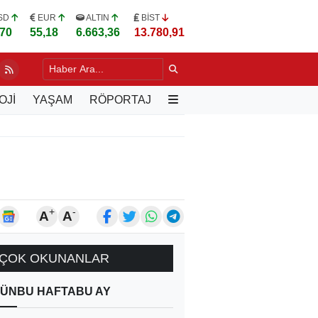
SD
EUR
ALTIN
BİST
,70
55,18
6.663,36
13.780,91
 BAKAN GÜRLEK'E GAZETECİLİK YASASI TASLAĞI
2 SAAT ÖNCE
OJİ
YAŞAM
RÖPORTAJ
+
-
A
A
ÇOK OKUNANLAR
ÜN
BU HAFTA
BU AY