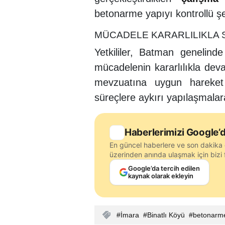
betonarme yapıyı kontrollü şe
MÜCADELE KARARLILIKLA
Yetkililer, Batman genelind
mücadelenin kararlılıkla dev
mevzuatına uygun hareket 
süreçlere aykırı yapılaşmalar
Haberlerimizi Google’d
En güncel haberlere ve son dakika 
üzerinden anında ulaşmak için bizi f
Google’da tercih edilen
kaynak olarak ekleyin
İmara
Binatlı Köyü
betonarm