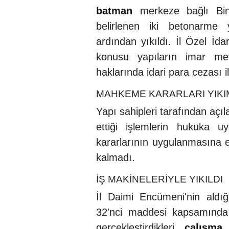
batman
merkeze bağlı Bina
belirlenen iki betonarme
ardından yıkıldı. İl Özel İda
konusu yapıların imar mevz
haklarında idari para cezası i
MAHKEME KARARLARI YIKI
Yapı sahipleri tarafından açı
ettiği işlemlerin hukuka 
kararlarının uygulanmasına e
kalmadı.
İŞ MAKİNELERİYLE YIKILDI
İl Daimi Encümeni'nin aldı
32'nci maddesi kapsamında 
gerçekleştirdikleri
çalışma
s