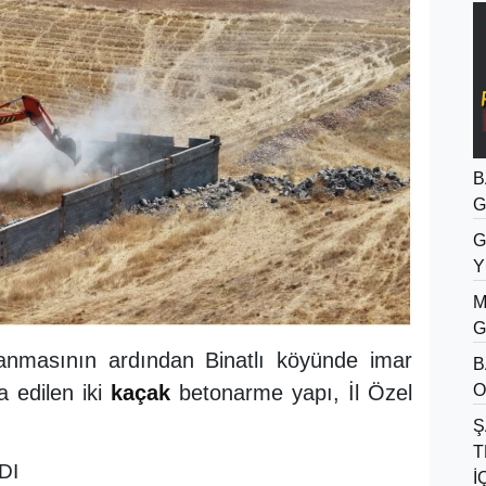
B
G
G
Y
M
G
nmasının ardından Binatlı köyünde imar
B
a edilen iki
kaçak
betonarme yapı, İl Özel
O
Ş
T
DI
İ