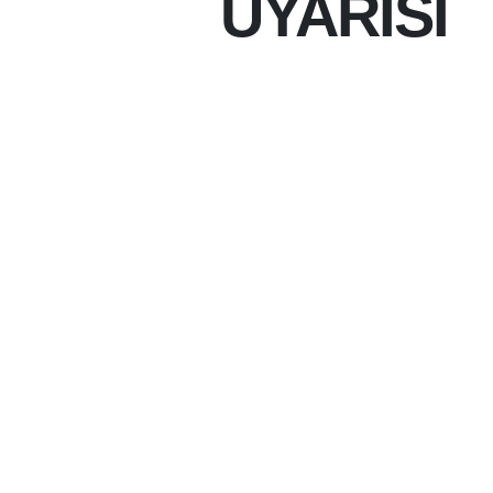
UYARISI
28-07-2026 12:30
28-07-2026
BATMAN ZIRAAT ODAS
BIRINCI SINIF TARIM
AÇILMASININ GELECE
GÜVENLIĞI AÇISINDA
KARŞIYA BIRAKACAĞI