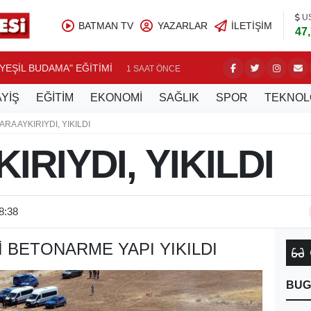
U
BATMAN TV
YAZARLAR
İLETIŞIM
47
YEŞİL BUDAMA" EĞİTİMİ
DİM'DEN
1 SAAT ÖNCE
YİŞ
EĞİTİM
EKONOMİ
SAĞLIK
SPOR
TEKNOL
ARA AYKIRIYDI, YIKILDI
IRIYDI, YIKILDI
8:38
İ BETONARME YAPI YIKILDI
BUG