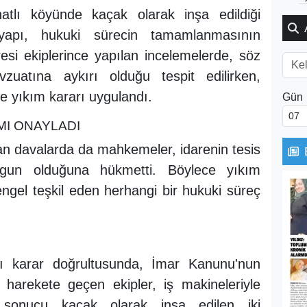
tlı köyünde kaçak olarak inşa edildiği
 yapı, hukuki sürecin tamamlanmasının
resi ekiplerince yapılan incelemelerde, söz
uatına aykırı olduğu tespit edilirken,
le yıkım kararı uygulandı.
Gün
MI ONAYLADI
lan davalarda da mahkemeler, idarenin tesis
uygun olduğuna hükmetti. Böylece yıkım
ngel teşkil eden herhangi bir hukuki süreç
ğı karar doğrultusunda, İmar Kanunu'nun
harekete geçen ekipler, iş makineleriyle
onucu kaçak olarak inşa edilen iki