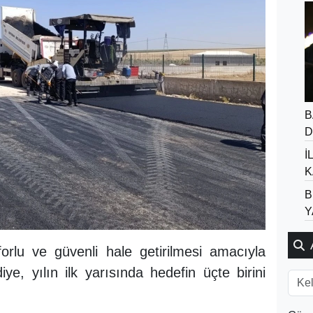
B
D
İ
K
B
Y
orlu ve güvenli hale getirilmesi amacıyla
ye, yılın ilk yarısında hedefin üçte birini