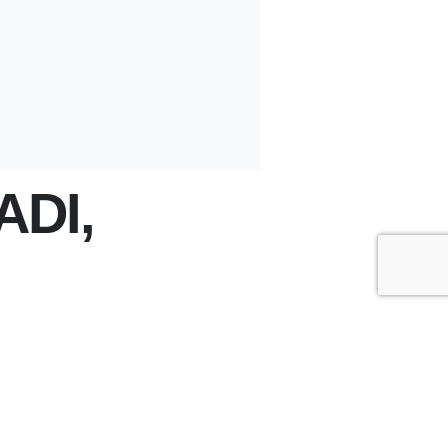
ADI,
+
-
A
A
ÇOK OKUNANLAR
ÜN
BU HAFTA
BU AY