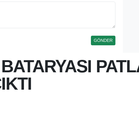
 BATARYASI PATL
IKTI
 12:32
 BATARYASI PATLADI, İTFAİYE
BUG