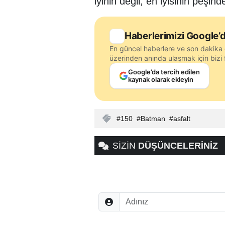
iyinin değil, en iyisinin peşind
Haberlerimizi Google’d
En güncel haberlere ve son dakika 
üzerinden anında ulaşmak için bizi f
Google’da tercih edilen
kaynak olarak ekleyin
150
Batman
asfalt
SİZİN
DÜŞÜNCELERİNİZ
Adınız