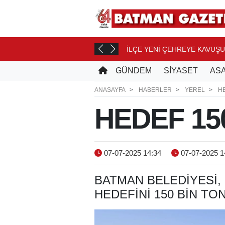
İLÇE YENİ ÇEHREYE KAVUŞ
2 SAAT ÖNCE
GÜNDEM
SİYASET
ASA
ANASAYFA
HABERLER
YEREL
HE
HEDEF 15
07-07-2025 14:34
07-07-2025 1
BATMAN BELEDIYESI, 
HEDEFINI 150 BIN TO