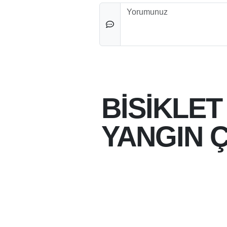
Düşünceleriniz
BİSİKLET
YANGIN Ç
08-08-2026 12:27
08-08-2026
BATMAN'DA BİSİKLET
MÜDAHALE ETTİ