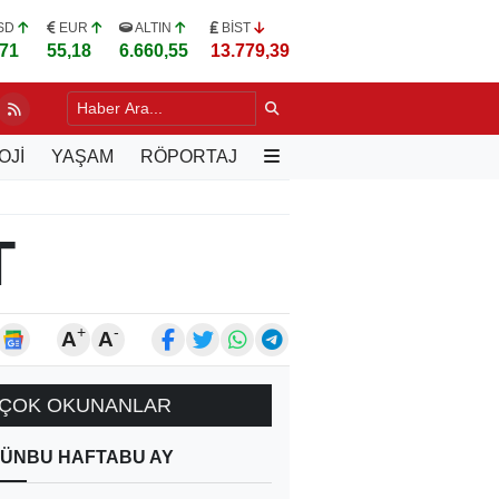
SD
EUR
ALTIN
BİST
,71
55,18
6.660,55
13.779,39
DA YILLARIN SORUNU DEĞİŞİYOR
23 SAAT ÖNCE
OJİ
YAŞAM
RÖPORTAJ
T
+
-
A
A
ÇOK OKUNANLAR
ÜN
BU HAFTA
BU AY