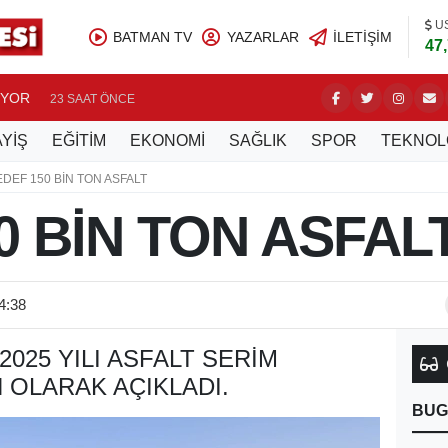
U
BATMAN TV
YAZARLAR
İLETIŞIM
47
UYOR
BATMAN’
23 SAAT ÖNCE
YİŞ
EĞİTİM
EKONOMİ
SAĞLIK
SPOR
TEKNOL
DEF 150 BİN TON ASFALT
0 BİN TON ASFAL
4:38
2025 YILI ASFALT SERIM
N OLARAK AÇIKLADI.
BUG