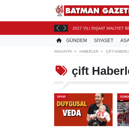
2027 YILI İNŞAAT MALİYET 
T ÖNCE
GÜNDEM
SİYASET
ASA
ANASAYFA
HABERLER
ÇIFT HABERL
çift
Haberl
SPOR
GÜND