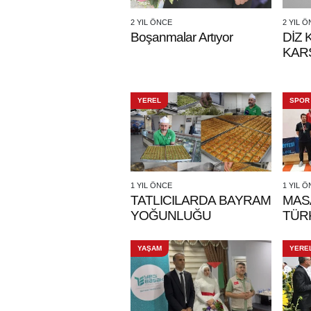
2 YIL ÖNCE
2 YIL 
Boşanmalar Artıyor
DİZ
KARŞ
YEREL
SPOR
1 YIL ÖNCE
1 YIL 
TATLICILARDA BAYRAM
MAS
YOĞUNLUĞU
TÜR
YAŞAM
YERE