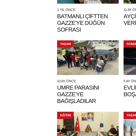
1 YIL ÖNCE
11 AY 
BATMANLI ÇİFTTEN
AYÇİ
GAZZE’YE DÜĞÜN
VERİ
SOFRASI
YAŞAM
GÜND
10 AY ÖNCE
5 AY Ö
UMRE PARASINI
EVLİ
GAZZE’YE
BOŞ
BAĞIŞLADILAR
EĞİTİM
YAŞA