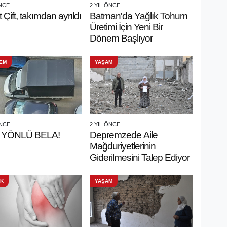
ÖNCE
2 YIL ÖNCE
 Çift, takımdan ayrıldı
Batman'da Yağlık Tohum
Üretimi İçin Yeni Bir
Dönem Başlıyor
EM
YAŞAM
ÖNCE
2 YIL ÖNCE
 YÖNLÜ BELA!
Depremzede Aile
Mağduriyetlerinin
Giderilmesini Talep Ediyor
IK
YAŞAM