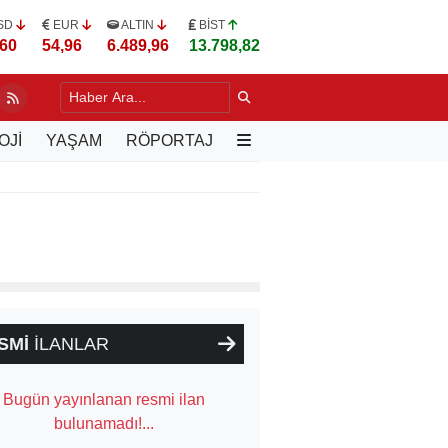
SD
EUR
ALTIN
BİST
,60
54,96
6.489,96
13.798,82
LU, VARŞOVA'DA TÜRK İŞ İNSANLARIYLA BULUŞTU
9 SAAT ÖNCE
OJİ
YAŞAM
RÖPORTAJ
SMİ
İLANLAR
Bugün yayınlanan resmi ilan
bulunamadı!...