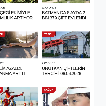
ÖNCE
11 AY ÖNCE
ÇEĞİ EKİMİYLE
BATMAN’DA 8 AYDA 2
MLİLİK ARTIYOR
BİN 379 ÇİFT EVLENDİ
EM
YEREL
NCE
2 AY ÖNCE
LİK AZALDI,
UNUTKAN ÇİFTLERİN
ANMA ARTTI
TERCİHİ: 06.06.2026
M
SAĞLIK