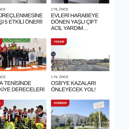
ÖNCE
2 YIL ÖNCE
 KİREÇLENMESİNE
EVLERİ HARABEYE
I 5 ETKİLİ ÖNERİ!
DÖNEN YAŞLI ÇİFT
ACİL YARDIM
BEKLİYOR
YAŞAM
ÖNCE
1 YIL ÖNCE
A TENİSİNDE
OSB'YE KAZALARI
KİYE DERECELERİ
ÖNLEYECEK YOL!
L
GÜNDEM