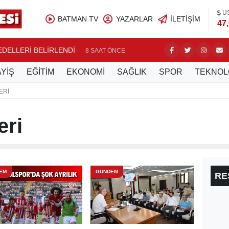
U
BATMAN TV
YAZARLAR
İLETIŞIM
47
BEDELLERİ BELİRLENDİ
NASIROĞ
8 SAAT ÖNCE
YİŞ
EĞİTİM
EKONOMİ
SAĞLIK
SPOR
TEKNOL
ERI
eri
EM
GÜNDEM
RE