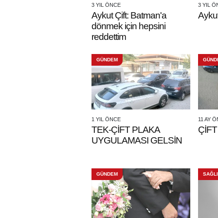
3 YIL ÖNCE
3 YIL 
Aykut Çift: Batman'a
Aykut
dönmek için hepsini
reddettim
GÜNDEM
GÜND
1 YIL ÖNCE
11 AY 
TEK-ÇİFT PLAKA
ÇİFT
UYGULAMASI GELSİN
GÜNDEM
SAĞL