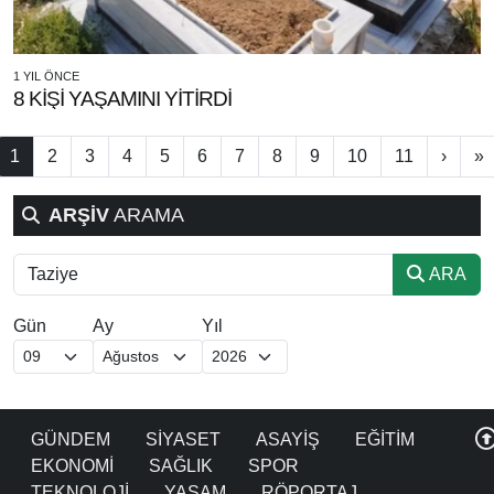
1 YIL ÖNCE
8 KİŞİ YAŞAMINI YİTİRDİ
1
2
3
4
5
6
7
8
9
10
11
›
»
ARŞİV
ARAMA
ARA
Gün
Ay
Yıl
GÜNDEM
SİYASET
ASAYİŞ
EĞİTİM
EKONOMİ
SAĞLIK
SPOR
TEKNOLOJİ
YAŞAM
RÖPORTAJ