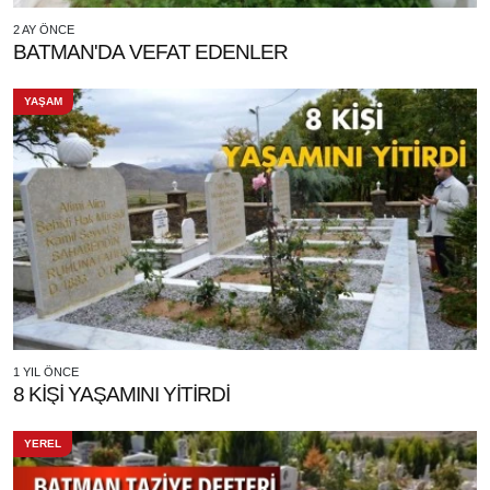
2 AY ÖNCE
BATMAN'DA VEFAT EDENLER
YAŞAM
1 YIL ÖNCE
8 KİŞİ YAŞAMINI YİTİRDİ
YEREL