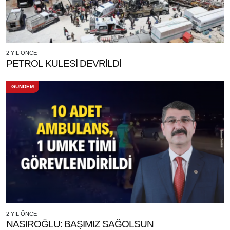
2 YIL ÖNCE
PETROL KULESİ DEVRİLDİ
GÜNDEM
2 YIL ÖNCE
NASIROĞLU: BAŞIMIZ SAĞOLSUN