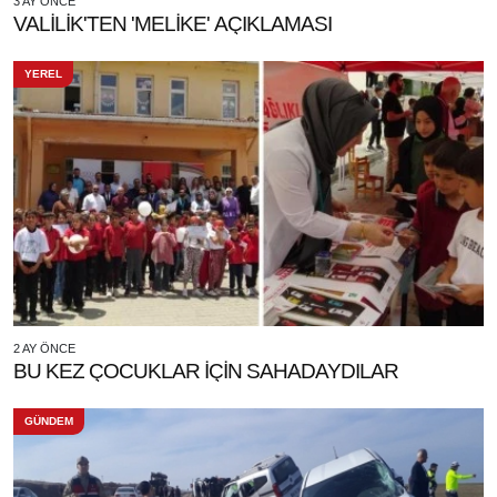
3 AY ÖNCE
VALİLİK'TEN 'MELİKE' AÇIKLAMASI
YEREL
2 AY ÖNCE
BU KEZ ÇOCUKLAR İÇİN SAHADAYDILAR
GÜNDEM