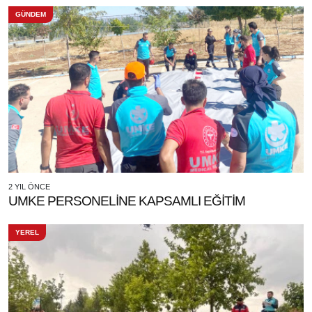
GÜNDEM
2 YIL ÖNCE
UMKE PERSONELİNE KAPSAMLI EĞİTİM
YEREL