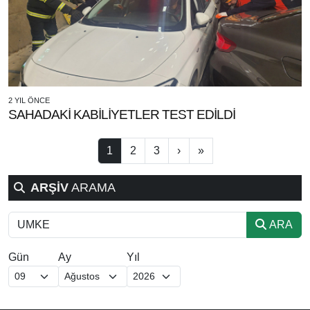
2 YIL ÖNCE
SAHADAKİ KABİLİYETLER TEST EDİLDİ
1
2
3
›
»
ARŞİV
ARAMA
ARA
Gün
Ay
Yıl