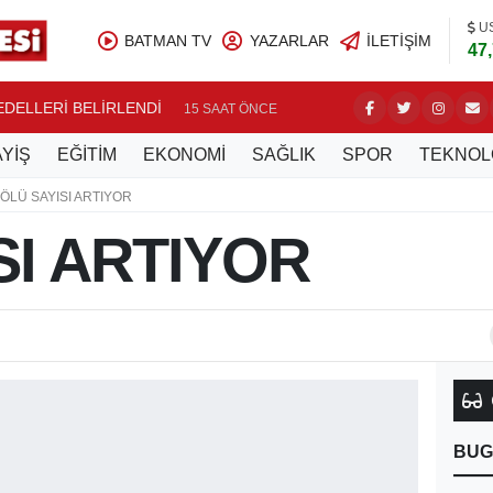
U
BATMAN TV
YAZARLAR
İLETIŞIM
47
BEDELLERİ BELİRLENDİ
NASIROĞ
15 SAAT ÖNCE
YİŞ
EĞİTİM
EKONOMİ
SAĞLIK
SPOR
TEKNOL
ÖLÜ SAYISI ARTIYOR
SI ARTIYOR
BUG