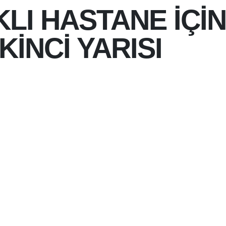
KLI HASTANE İÇİ
İKİNCİ YARISI
 22:38
LTYAPISI DAHA DA
BUG