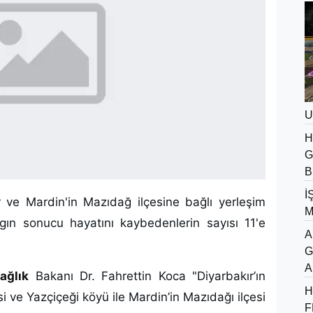
U
H
G
B
İ
r ve Mardin'in Mazıdağ ilçesine bağlı yerleşim
M
ın sonucu hayatını kaybedenlerin sayısı 11'e
A
G
A
ağlık
Bakanı Dr. Fahrettin Koca "Diyarbakır’ın
H
i ve Yazçiçeği köyü ile Mardin’in Mazıdağı ilçesi
F