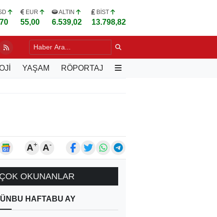
SD
EUR
ALTIN
BİST
,70
55,00
6.539,02
13.798,82
LU, VARŞOVA'DA TÜRK İŞ İNSANLARIYLA BULUŞTU
17 SAAT ÖNCE
OJİ
YAŞAM
RÖPORTAJ
+
-
A
A
ÇOK OKUNANLAR
ÜN
BU HAFTA
BU AY