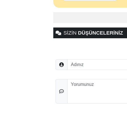
SİZİN
DÜŞÜNCELERİNİZ
Adınız
Düşünceleriniz