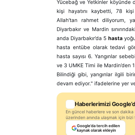
Yücebağ ve Yetkinler köyünde 
kişi hayatını kaybetti, 78 kiş
Allah’tan rahmet diliyorum, ya
Diyarbakır ve Mardin sınırında
anda Diyarbakır’da 5
hasta
yoğu
hasta entübe olarak tedavi gör
hasta sayısı 6. Yangınlar sebeb
ve 3 UMKE Timi ile Mardin’den 1
Bilindiği gibi, yangınlar ilgili
devam ediyor." ifadelerine yer v
Haberlerimizi Google’d
En güncel haberlere ve son dakika 
üzerinden anında ulaşmak için bizi f
Google’da tercih edilen
kaynak olarak ekleyin