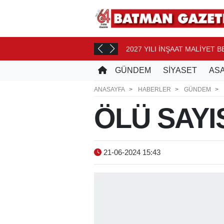
2027 YILI İNŞAAT MALİYET 
AT ÖNCE
GÜNDEM
SİYASET
ASA
ANASAYFA
HABERLER
GÜNDEM
ÖLÜ SAYI
21-06-2024 15:43