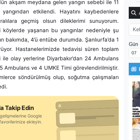
dün akşam meydana gelen yangın sebebi ile 11
i yangından etkilendi. Hayatını kaybedenlere
ralılara geçmiş olsun dileklerimi sunuyorum.
ki köylerde yaşanan bu yangınlar nedeniyle şu
n bakımda, 4’ü entübe durumda. Şanlıurfa’da 1
Gün
üyor. Hastanelerimizde tedavisi süren toplam
i ile olay yerlerine Diyarbakır’dan 24 Ambulans
5 Ambulans ve 4 UMKE Timi görevlendirilmiştir.
 birimlerce söndürülmüş olup, soğutma çalışmaları
edi.
a Takip Edin
gelişmelerine Google
avorilerinize ekleyin.