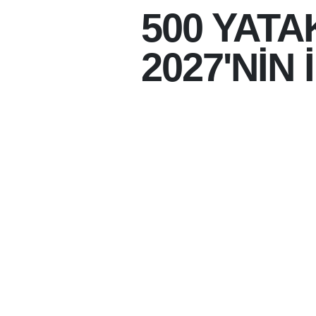
500 YATA
2027'NİN 
30-07-2026 22:34
30-07-2026
BATMAN'IN SAĞLIK A
GÜÇLENECEK