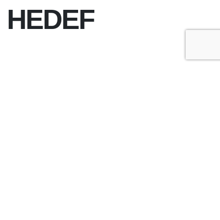
N HEDEF
+
-
A
A
ÇOK OKUNANLAR
ÜN
BU HAFTA
BU AY