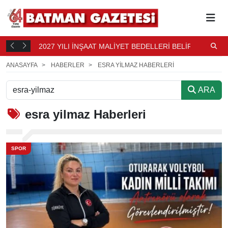
2027 YILI İNŞAAT MALİYET BEDELLERİ BELİRLENDİ
N
9 SAAT
B
10 SAAT ÖNCE
ANASAYFA
HABERLER
ESRA YILMAZ HABERLERI
ARA
esra yilmaz
Haberleri
SPOR