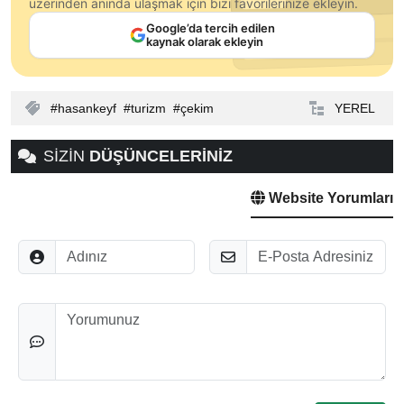
üzerinden anında ulaşmak için bizi favorilerinize ekleyin.
Google’da tercih edilen
kaynak olarak ekleyin
hasankeyf
turizm
çekim
YEREL
SİZİN
DÜŞÜNCELERİNİZ
Website Yorumları
Adınız
E-Posta
Düşünceleriniz