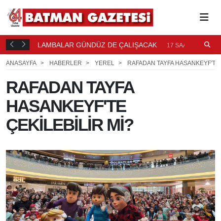
LAMBALAR GÜNDÜZ DE ÇALIŞACAK
P
17 SAAT ÖNCE
P
ANASAYFA
HABERLER
YEREL
RAFADAN TAYFA HASANKEYF'TE 
RAFADAN TAYFA
HASANKEYF'TE
ÇEKİLEBİLİR Mİ?