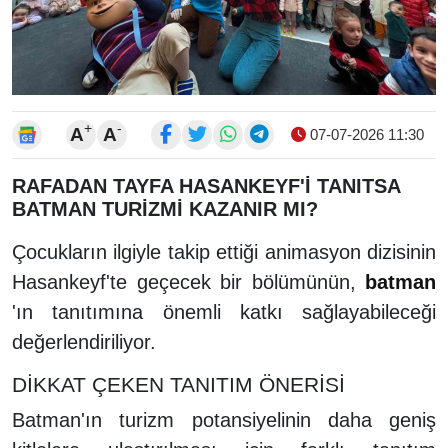
+
-
A
A
07-07-2026 11:30
RAFADAN TAYFA HASANKEYF'İ TANITSA
BATMAN TURİZMİ KAZANIR MI?
Çocukların ilgiyle takip ettiği animasyon dizisinin
Hasankeyf'te geçecek bir bölümünün,
batman
'ın tanıtımına önemli katkı sağlayabileceği
değerlendiriliyor.
DİKKAT ÇEKEN TANITIM ÖNERİSİ
Batman'ın turizm potansiyelinin daha geniş